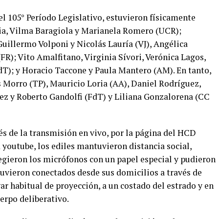
del 105° Período Legislativo, estuvieron físicamente
ria, Vilma Baragiola y Marianela Romero (UCR);
uillermo Volponi y Nicolás Lauría (VJ), Angélica
R); Vito Amalfitano, Virginia Sívori, Verónica Lagos,
dT); y Horacio Taccone y Paula Mantero (AM). En tanto,
 Morro (TP), Mauricio Loria (AA), Daniel Rodríguez,
ez y Roberto Gandolfi (FdT) y Liliana Gonzalorena (CC
és de la transmisión en vivo, por la página del HCD
youtube, los ediles mantuvieron distancia social,
tegieron los micrófonos con un papel especial y pudieron
tuvieron conectados desde sus domicilios a través de
gar habitual de proyección, a un costado del estrado y en
uerpo deliberativo.