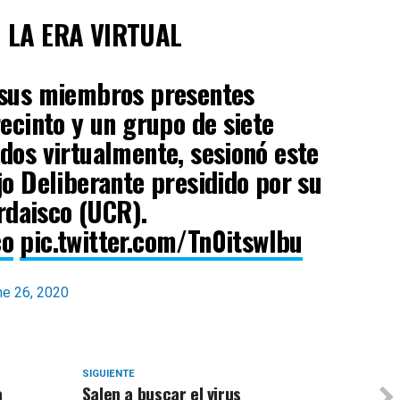
Ó LA ERA VIRTUAL
 sus miembros presentes
recinto y un grupo de siete
dos virtualmente, sesionó este
jo Deliberante presidido por su
ordaisco (UCR).
co
pic.twitter.com/Tn0itswIbu
ne 26, 2020
SIGUIENTE
a
Salen a buscar el virus