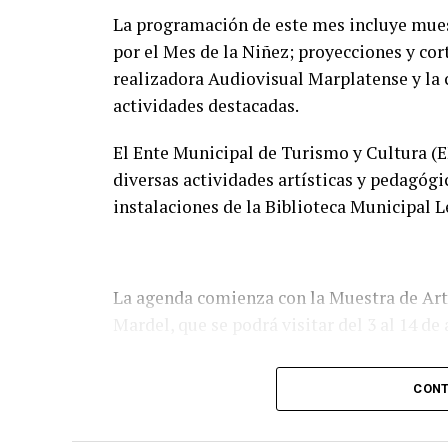
La programación de este mes incluye muestra
por el Mes de la Niñez; proyecciones y cor
realizadora Audiovisual Marplatense y la 
actividades destacadas.
El Ente Municipal de Turismo y Cultura (E
diversas actividades artísticas y pedagógi
instalaciones de la Biblioteca Municipal 
La agenda comienza con la Muestra de Arte
Mardel, que se podrá visitar del 3 al 14 de
Asimismo, se realizará el Taller de Escri
CONT
Maidana, los miércoles de 10 a 12 en la Bi
primer piso del edificio.