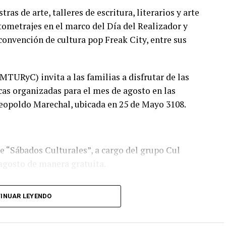
s de arte, talleres de escritura, literarios y arte
tometrajes en el marco del Día del Realizador y
convención de cultura pop Freak City, entre sus
MTURyC) invita a las familias a disfrutar de las
cas organizadas para el mes de agosto en las
Leopoldo Marechal, ubicada en 25 de Mayo 3108.
 “Sábados Culturales”, a cargo del grupo Cul
 agosto de manera gratuita.
tura Expresiva coordinado por Sandra López
INUAR LEYENDO
blioteca de Autores Marplatenses, ubicada en el