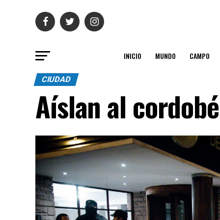
INICIO
MUNDO
CAMPO
CIUDAD
Aíslan al cordob