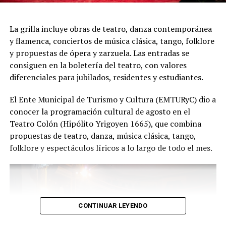
presentación renueva la experiencia. Detrás de cada
función hay meses de ensayo y un enorme trabajo en
La grilla incluye obras de teatro, danza contemporánea
equipo para emocionar y sorprender al
y flamenca, conciertos de música clásica, tango, folklore
público", expresa Emmanuel Marín.
y propuestas de ópera y zarzuela. Las entradas se
consiguen en la boletería del teatro, con valores
diferenciales para jubilados, residentes y estudiantes.
Con más de 20 años de trayectoria, Tango Furia fue
El Ente Municipal de Turismo y Cultura (EMTURyC) dio a
distinguida con los Premios Estrella de Mar 2024 y
conocer la programación cultural de agosto en el
2026 como Mejor Espectáculo de Danza y con el Premio
Teatro Colón (Hipólito Yrigoyen 1665), que combina
Faro de Oro 2024. Además, Emmanuel Marín y Lola
propuestas de teatro, danza, música clásica, tango,
Gutiérrez Rey obtuvieron el subcampeonato en el
folklore y espectáculos líricos a lo largo de todo el mes.
Mundial de Tango de Buenos Aires.
La compañía también llevó su espectáculo al exterior
tras participar del Festival Mood Indigo, en India, y
realizar una gira por Europa. Además, recibió
CONTINUAR LEYENDO
la Declaración de Interés Cultural como Embajadores
Turísticos, otorgada por el EMTURyC, y la