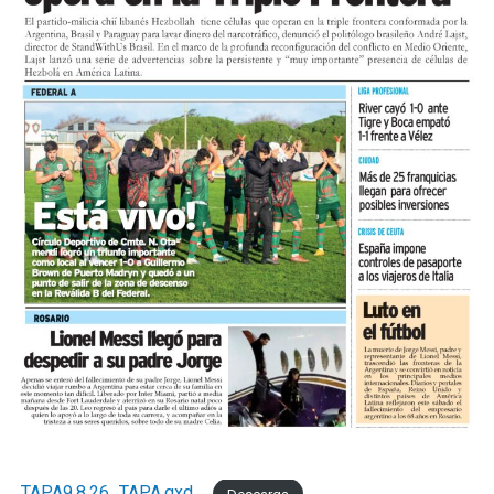
En cuanto a las utilidades, solo el 15,9% las califica
como buenas, mientras que el 28,6% las califica como
malas y el 6,3% como pésimas.
Comparado con junio, el mes registró una variación
positiva del 1,2%, una lectura de corto plazo influida
por la estacionalidad del receso invernal que no
modifica el diagnóstico de fondo. UCIP monitorea
mensualmente la actividad del comercio minorista
marplatense a través del DESE y pone estos resultados a
disposición de los actores públicos y privados con un
objetivo concreto: que las decisiones de política
económica estén informadas por la realidad del sector
que genera empleo formal, paga sus obligaciones y
sostiene la actividad comercial de Mar del Pata
."Necesitamos la recomposición el poder adquisitivo y el
consumo interno." concluyó Taladrid
TAPA9.8.26_TAPA.qxd_
Descarga