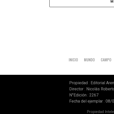
M
INICIO
MUNDO
CAMPO
Propiedad : Editorial Aren
Director : Nicolás Robert
N°Edición : 2267
Fecha del ejemplar : 08
Propiedad Inte