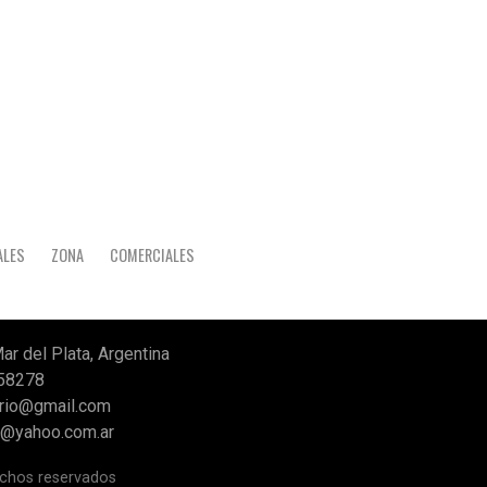
ALES
ZONA
COMERCIALES
ar del Plata, Argentina
958278
iario@gmail.com
co@yahoo.com.ar
chos reservados