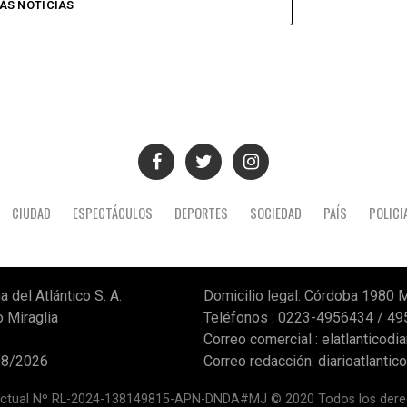
ÁS NOTICIAS
CIUDAD
ESPECTÁCULOS
DEPORTES
SOCIEDAD
PAÍS
POLICI
a del Atlántico S. A.
Domicilio legal: Córdoba 1980 M
o Miraglia
Teléfonos : 0223-4956434 / 4
Correo comercial :
elatlanticod
/08/2026
Correo redacción:
diarioatlanti
lectual Nº RL-2024-138149815-APN-DNDA#MJ © 2020 Todos los dere