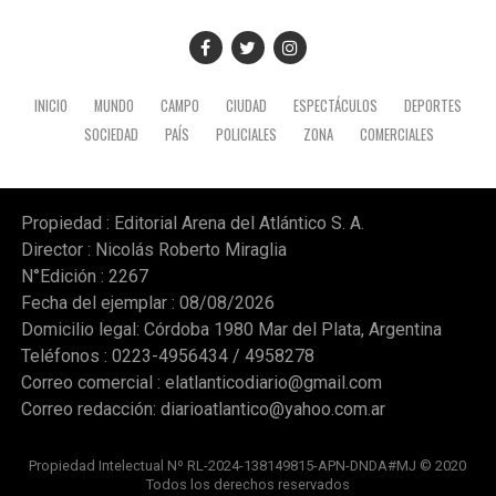
INICIO
MUNDO
CAMPO
CIUDAD
ESPECTÁCULOS
DEPORTES
SOCIEDAD
PAÍS
POLICIALES
ZONA
COMERCIALES
Propiedad : Editorial Arena del Atlántico S. A.
Director : Nicolás Roberto Miraglia
N°Edición : 2267
Fecha del ejemplar : 08/08/2026
Domicilio legal: Córdoba 1980 Mar del Plata, Argentina
Teléfonos : 0223-4956434 / 4958278
Correo comercial :
elatlanticodiario@gmail.com
Correo redacción:
diarioatlantico@yahoo.com.ar
Propiedad Intelectual Nº RL-2024-138149815-APN-DNDA#MJ © 2020
Todos los derechos reservados