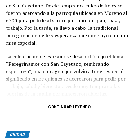
de San Cayetano. Desde temprano, miles de fieles se
fueron acercando a la parroquia ubicada en Moreno al
6700 para pedirle al santo patrono por pan, paz y
trabajo. Por la tarde, se llevó a cabo la tradicional
peregrinación de fe y esperanza que concluyó con una
misa especial.
La celebración de este año se desarrolló bajo el lema
“Peregrinamos con San Cayetano, sembrando
esperanza”, una consigna que volvió a tener especial
significado entre quienes se acercaron para pedir por
trabajo, salud y bienestar. Desde muy temprano las
puertas de la capilla permanecieron abiertas.
La imagen del santo salió del santuario de Moreno al
CONTINUAR LEYENDO
6700 y fue acompañada por una multitud que recorrió
las calles del barrio. Grandes, jóvenes y niños y fieles se
sumaron al recorrido con banderas, espigas y distintas
CIUDAD
expresiones de fe.