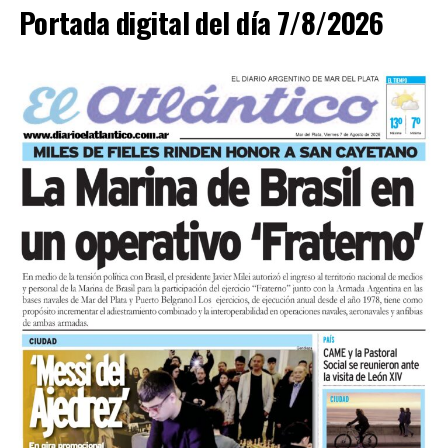
Portada digital del día 7/8/2026
En paralelo, distintos gremios y organizaciones sociales
se sumaron bajo las consignas de paz, pan, tierra, techo
y trabajo, para visibilizar la situación de trabajadores y
desocupados.