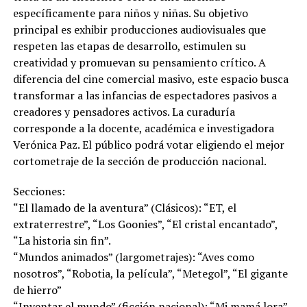
específicamente para niños y niñas. Su objetivo
principal es exhibir producciones audiovisuales que
respeten las etapas de desarrollo, estimulen su
creatividad y promuevan su pensamiento crítico. A
diferencia del cine comercial masivo, este espacio busca
transformar a las infancias de espectadores pasivos a
creadores y pensadores activos. La curaduría
corresponde a la docente, académica e investigadora
Verónica Paz. El público podrá votar eligiendo el mejor
cortometraje de la sección de producción nacional.
Secciones:
“El llamado de la aventura” (Clásicos): “ET, el
extraterrestre”, “Los Goonies”, “El cristal encantado”,
“La historia sin fin”.
“Mundos animados” (largometrajes): “Aves como
nosotros”, “Robotia, la película”, “Metegol”, “El gigante
de hierro”
“Inventar el mundo” (ficción nacional): “Mi mamá lora”,