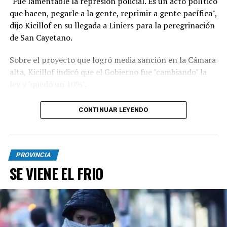
"Fue lamentable la represión policial. Es un acto político
que hacen, pegarle a la gente, reprimir a gente pacífica",
dijo Kicillof en su llegada a Liniers para la peregrinación
de San Cayetano.
Sobre el proyecto que logró media sanción en la Cámara
alta, Kicillof indicó que el Gobierno fue "cambiando" la
ley y "quedó un 10%".
"Es un Gobierno que no escucha y quiere anotarse
CONTINUAR LEYENDO
triunfos. Hay que defender la soberanía, no pueden
estar rematando el país. Este modelo nos lleva a un
callejón, sin salida, es un desastre”, sumó.
PROVINCIA
Con respecto a la movilización religiosa, Kicillof dijo:
SE VIENE EL FRIO
"No venimos a tener ningún protagonismo, es un día de
fe, la idea no es partidizar, vengo a acompañar a un
pueblo que está sufriendo”.