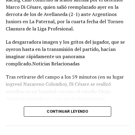
Marco Di Césare, quien salió reemplazado ayer en la
derrota de los de Avellaneda (2-1) ante Argentinos
Juniors en La Paternal, por la cuarta fecha del Torneo
Clausura de la Liga Profesional.
La desgarradora imagen y los gritos del jugador, que se
oyeron hasta en la transmisión del partido, hacían
imaginar rápidamente un panorama
complicado.Noticias Relacionadas
Tras retirarse del campo a los 59 minutos (en su lugar
ingresó Nazareno Colombo), Di Césare se realizó
estudios en un hospital cercano al estadio Diego
Armando Maradona y hoy desde la institución
publicaron el parte médico oficial.
CONTINUAR LEYENDO
El mismo resumía lo siguiente:
Los estudios realizados a Marco Di Césare arrojaron