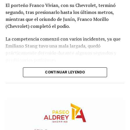
El porteño Franco Vivian, con su Chevrolet, terminó
segundo, tras presionarlo hasta los últimos metros,
mientras que el oriundo de Junín, Franco Morillo
(Chevrolet) completó el podio.
La competencia comenzó con varios incidentes, ya que
Emiliano Stang tuvo una mala largada, quedó
prácticamente detenido durante algunos segundos y
perdió varias posiciones.
En los primeros metros también se produjo un
CONTINUAR LEYENDO
desparramo que dejó a varios autos fuera de pista y
ensució el transcurso de la carrera.
Poco después, el piloto de Toyota Tomás Fernández
protagonizó un fuerte accidente al impactar de lleno
contra el paredón y su auto quedó seriamente dañado
por lo que la carrera fue neutralizada.