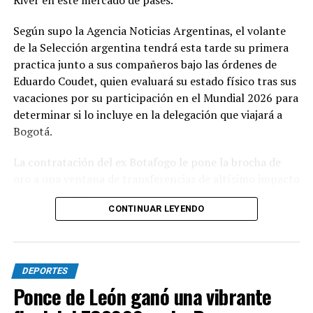
River en este mercado de pases.
Según supo la Agencia Noticias Argentinas, el volante
de la Selección argentina tendrá esta tarde su primera
practica junto a sus compañeros bajo las órdenes de
Eduardo Coudet, quien evaluará su estado físico tras sus
vacaciones por su participación en el Mundial 2026 para
determinar si lo incluye en la delegación que viajará a
Bogotá.
La contratación del ex Botafogo le pone la brocha de
oro a una ventana de transferencias de altísimo impacto
para el club. En esta ventana de movimientos, la
CONTINUAR LEYENDO
dirigencia encabezada por Stefano Di Carlo concretó la
llegada de ocho jugadores al “Millonario”: Nicolás
Otamendi, Mauro Arambarri, Giovanni González, Lucas
Beltrán, Rafael Santos Borré, Ángel Correa, Tobías
DEPORTES
Andrada y Francisco Ortega.
Ponce de León ganó una vibrante
Surgido de las divisiones inferiores de Vélez Sarsfield —