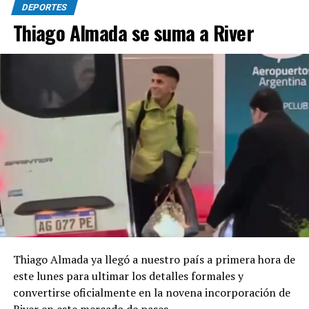
DEPORTES
como diagnóstico la fractura del peroné del tobillo
Thiago Almada se suma a River
derecho. Los plazos de recuperación se irán
determinando a medida de la propia evolución del caso.
¡Te deseamos una pronta recuperación, Marco!
https://twitter.com/SC_ESPN/status/208661480844338809
Foto: Facundo Morales
Thiago Almada ya llegó a nuestro país a primera hora de
este lunes para ultimar los detalles formales y
convertirse oficialmente en la novena incorporación de