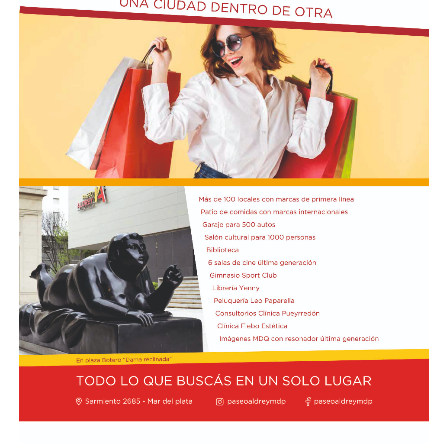
Marcelo Ponce de León logró imponerse en una final
disputada en Toay tras una carrera cargada de
incidentes y una sanción que cambió el rumbo de la
competencia.
https://twitter.com/SuperTC2000/status/208650012993927
La primera parte de la carrera estuvo marcada por un
choque que involucró al piloto de Corsi Sport; aunque
pudo salir por sus propios medios, se lo vio muy dolorido
después del impacto. Tras el relanzamiento, Marcelo
Ciarrocchi se adueñó de la punta, seguido por Ponce de
León y Morillo. A quince minutos del final, Ciarrocchi
continuaba al frente, mientras Facundo Aldrighetti,
autor de la pole position, marchaba sexto y Matías Rossi
séptimo.
Poco después los comisarios deportivos abrieron una
investigación por un posible arranque en falso de