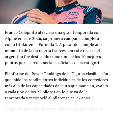
En los fundamentos de la resolución se señala que la
complejidad y trascendencia de la solicitud hacen
necesario un estudio integral de la documentación
presentada, especialmente por tratarse de una
Franco Colapinto atraviesa una gran temporada con
modificación vinculada a la composición societaria de la
Alpine en este 2026, su primera campaña completa
empresa que obtuvo la concesión.
como titular en la Fórmula 1. A pesar del complicado
momento de la escudería francesa en este receso, el
La novedad se conoce mientras la concesión del Minella
argentino fue destacado como uno de los 10 mejores
continúa envuelta en una delicadísima situación
pilotos por las redes sociales oficiales de la categoría.
jurídica. El proceso mediante el cual Minella Stadium
resultó adjudicataria es objeto de una investigación que
El informe del Power Rankings de la F1, una clasificación
busca determinar si existieron irregularidades en la
que mide los rendimientos individuales de los corredores
licitación impulsada por el Municipio.
más allá de las capacidades del auto que manejan, evaluó
a cada uno de los 22 pilotos en lo que va de la
La causa, que avanza en la Justicia, derivó en
temporada y reconoció al pilarense de 23 años.
cuestionamientos de distintos sectores políticos y en
presentaciones impulsadas por organizaciones civiles,
Colapinto acumuló un promedio de 7 puntos sobre 10
que pusieron bajo la lupa tanto el proceso licitatorio