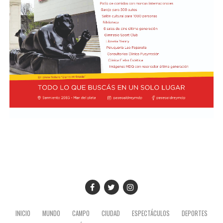
McLaren, en el séptimo lugar, los dos con un puntaje de
7,5. A su vez, Charles Leclerc, de Ferrari, figura en el
noveno puesto en soledad, con una valoración de 7,4.
Finalmente, Colapinto y Hadjar están igualados en el
décimo con 7,0 cada uno.
La propia página web oficial de la F1 acompañó la
puntuación de cada piloto con un análisis escrito sobre
su rendimiento, en el que destacaron que Colapinto
“mejoró notablemente en la consistencia durante su
primera temporada completa en la F1 con Alpine”.
“Seis carreras puntuando han sumado puntos al total de
Alpine, junto con los de su compañero Gasly, lo que les
permite ocupar un respetable sexto lugar en el
Campeonato de Constructores (donde ocupaban el
quinto puesto hasta que Racing Bull los superó)”,
INICIO
MUNDO
CAMPO
CIUDAD
ESPECTÁCULOS
DEPORTES
agregaron en el informe.