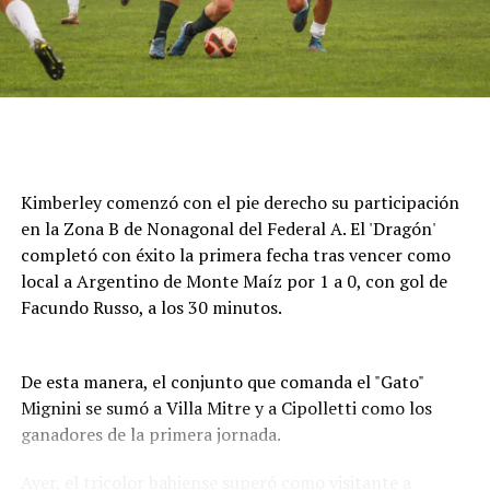
Cómo funciona el Power Ranking de la Fórmula 1
Esta clasificación funciona a través de un panel de cinco
expertos que luego de cada Gran Premio de la F1 asigna
una calificación individual a cada piloto según su
actuación a lo largo de todo el fin de semana, por lo que
Kimberley comenzó con el pie derecho su participación
incluye también la clasificación previa y, en caso de
en la Zona B de Nonagonal del Federal A. El 'Dragón'
tener, las carreras sprint.
completó con éxito la primera fecha tras vencer como
local a Argentino de Monte Maíz por 1 a 0, con gol de
Este análisis tiene la premisa de dejar de lado el
Facundo Russo, a los 30 minutos.
potencial del auto en la calificación de los pilotos, por lo
que se promedian los puntajes de los jueces para
obtener una nota final según la capacidad del corredor.
De esta manera, el conjunto que comanda el "Gato"
Mignini se sumó a Villa Mitre y a Cipolletti como los
A lo largo del año, se acumularon las valoraciones de
ganadores de la primera jornada.
cada uno en una tabla general que, luego de once fechas
disputadas, dieron un balance de los mejores pilotos de
Ayer, el tricolor bahiense superó como visitante a
la máxima categoría del automovilismo durante 2026.