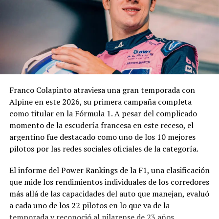
técnico, jurídico y contable antes de que la
administración municipal adopte una definición sobre el
pedido.
En los fundamentos de la resolución se señala que la
complejidad y trascendencia de la solicitud hacen
necesario un estudio integral de la documentación
presentada, especialmente por tratarse de una
Franco Colapinto atraviesa una gran temporada con
modificación vinculada a la composición societaria de la
Alpine en este 2026, su primera campaña completa
empresa que obtuvo la concesión.
como titular en la Fórmula 1. A pesar del complicado
momento de la escudería francesa en este receso, el
La novedad se conoce mientras la concesión del Minella
argentino fue destacado como uno de los 10 mejores
continúa envuelta en una delicadísima situación
pilotos por las redes sociales oficiales de la categoría.
jurídica. El proceso mediante el cual Minella Stadium
resultó adjudicataria es objeto de una investigación que
El informe del Power Rankings de la F1, una clasificación
busca determinar si existieron irregularidades en la
que mide los rendimientos individuales de los corredores
licitación impulsada por el Municipio.
más allá de las capacidades del auto que manejan, evaluó
a cada uno de los 22 pilotos en lo que va de la
La causa, que avanza en la Justicia, derivó en
temporada y reconoció al pilarense de 23 años.
cuestionamientos de distintos sectores políticos y en