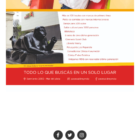
Por detrás, el debutante Arvid Lindblad, de Racing Bulls,
está igualado con el vigente campeón Lando Norris, de
McLaren, en el séptimo lugar, los dos con un puntaje de
7,5. A su vez, Charles Leclerc, de Ferrari, figura en el
noveno puesto en soledad, con una valoración de 7,4.
Finalmente, Colapinto y Hadjar están igualados en el
décimo con 7,0 cada uno.
La propia página web oficial de la F1 acompañó la
puntuación de cada piloto con un análisis escrito sobre
su rendimiento, en el que destacaron que Colapinto
“mejoró notablemente en la consistencia durante su
primera temporada completa en la F1 con Alpine”.
“Seis carreras puntuando han sumado puntos al total de
Alpine, junto con los de su compañero Gasly, lo que les
permite ocupar un respetable sexto lugar en el