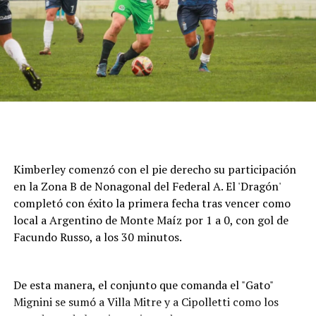
Cómo funciona el Power Ranking de la Fórmula 1
Esta clasificación funciona a través de un panel de cinco
expertos que luego de cada Gran Premio de la F1 asigna
una calificación individual a cada piloto según su
actuación a lo largo de todo el fin de semana, por lo que
Kimberley comenzó con el pie derecho su participación
incluye también la clasificación previa y, en caso de
en la Zona B de Nonagonal del Federal A. El 'Dragón'
tener, las carreras sprint.
completó con éxito la primera fecha tras vencer como
local a Argentino de Monte Maíz por 1 a 0, con gol de
Este análisis tiene la premisa de dejar de lado el
Facundo Russo, a los 30 minutos.
potencial del auto en la calificación de los pilotos, por lo
que se promedian los puntajes de los jueces para
obtener una nota final según la capacidad del corredor.
De esta manera, el conjunto que comanda el "Gato"
Mignini se sumó a Villa Mitre y a Cipolletti como los
A lo largo del año, se acumularon las valoraciones de