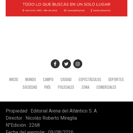
INICIO
MUNDO
CAMPO
CIUDAD
ESPECTÁCULOS
DEPORTES
SOCIEDAD
PAÍS
POLICIALES
ZONA
COMERCIALES
Propiedad : Editorial Arena del Atlántico S. A.
Director : Nicolás Roberto Miraglia
N°Edición : 2268
Fecha del ejemplar : 09/08/2026