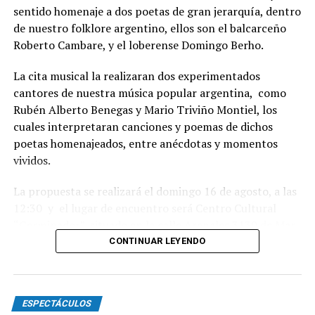
sentido homenaje a dos poetas de gran jerarquía, dentro
de nuestro folklore argentino, ellos son el balcarceño
Roberto Cambare, y el loberense Domingo Berho.
La cita musical la realizaran dos experimentados
cantores de nuestra música popular argentina, como
Rubén Alberto Benegas y Mario Triviño Montiel, los
cuales interpretaran canciones y poemas de dichos
poetas homenajeados, entre anécdotas y momentos
vividos.
La propuesta se realizará el domingo 16 de agosto, a las
12:30 y el lugar de encuentro será Centro Cultural
“Germinador”, situado en la calle Arenales 3130 de Mar
del Plata.
CONTINUAR LEYENDO
Habrá danzas nativas y baile familiar, con gran servicio
de buffet, con entrada libre, derecho de espectáculo al
ESPECTÁCULOS
sobre. Para mas información o reservas escribir ll what