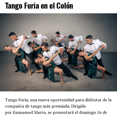
Tango Furia en el Colón
sapp 2236104302
Tango Furia, una nueva oportunidad para disfrutar de la
compañía de tango más premiada. Dirigida
por Emmanuel Marín, se presentará el domingo 16 de