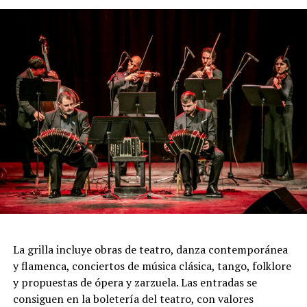
pasión, los encuentros, las despedidas y toda la
intensidad que caracteriza al 2x4.
Incluye más de diez cambios de vestuario, un cuidado
diseño lumínico y escenas donde las diagonales, las
acrobacias, los firuletes y las coreografías
perfectamente sincronizadas convierten cada cuadro en
una demostración de virtuosismo, sensibilidad y trabajo
colectivo.
"Queremos que quienes todavía no conocen Tango
Furia descubran por qué el tango puede emocionar a
todas las generaciones. Y que quienes ya vivieron una de
nuestras funciones tengan ganas de volver, porque cada
presentación renueva la experiencia. Detrás de cada
función hay meses de ensayo y un enorme trabajo en
La grilla incluye obras de teatro, danza contemporánea
equipo para emocionar y sorprender al
y flamenca, conciertos de música clásica, tango, folklore
público", expresa Emmanuel Marín.
y propuestas de ópera y zarzuela. Las entradas se
consiguen en la boletería del teatro, con valores