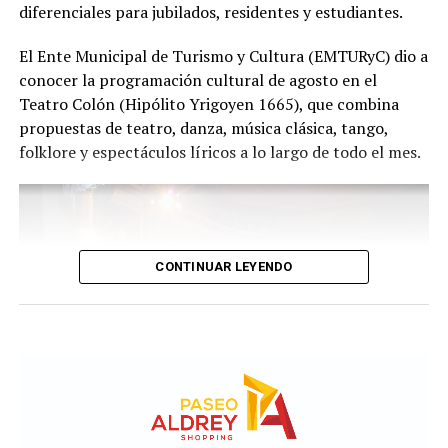
diferenciales para jubilados, residentes y estudiantes.
Con más de 20 años de trayectoria, Tango Furia fue
El Ente Municipal de Turismo y Cultura (EMTURyC) dio a
distinguida con los Premios Estrella de Mar 2024 y
conocer la programación cultural de agosto en el
2026 como Mejor Espectáculo de Danza y con el Premio
Teatro Colón (Hipólito Yrigoyen 1665), que combina
Faro de Oro 2024. Además, Emmanuel Marín y Lola
propuestas de teatro, danza, música clásica, tango,
Gutiérrez Rey obtuvieron el subcampeonato en el
folklore y espectáculos líricos a lo largo de todo el mes.
Mundial de Tango de Buenos Aires.
La compañía también llevó su espectáculo al exterior
tras participar del Festival Mood Indigo, en India, y
realizar una gira por Europa. Además, recibió
CONTINUAR LEYENDO
la Declaración de Interés Cultural como Embajadores
Turísticos, otorgada por el EMTURyC, y la
distinción Identidades Marplatenses por su aporte a la
cultura local.
La función del domingo 16 de agosto será una nueva