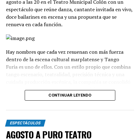
agosto a las 20 en el Teatro Municipal Colón con un
espectáculo que reúne danza, cantante invitada en vivo,
doce bailarines en escena y una propuesta que se
renueva en cada función.
Hay nombres que cada vez resuenan con más fuerza
dentro de la escena cultural marplatense y Tango
Furia es uno de ellos. Con un estilo propio que combina
tango escenario, teatralidad, precisión técnica y una
cuidada producción escénica, la compañía se consolidó
como uno de los grandes referentes del género en el
CONTINUAR LEYENDO
país.
La propuesta recorre diferentes universos, desde los
clásicos hasta versiones contemporáneas y electrónicas.
ESPECTÁCULOS
A través de cuadros grupales, dúos y escenas teatrales,
AGOSTO A PURO TEATRO
el espectáculo transita distintas emociones: el amor, la