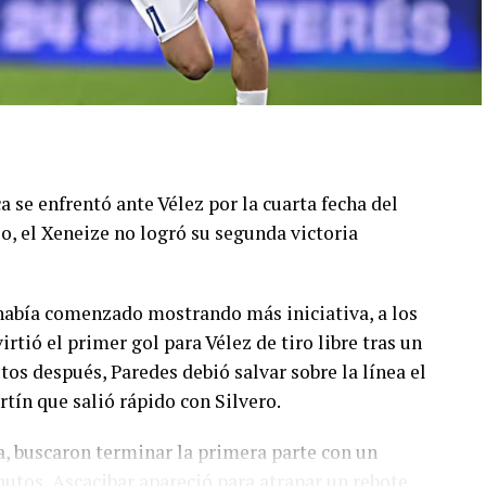
Mateo Conde, Renzo Paparelli, Rodrigo Díaz y
hiavetto, Martín Rivero y Ezequiel Goiburu;
tian Corrales.
lías Ayala y Iván Bravo por Zapulla y Goiburu, y 34'
az.
 se enfrentó ante Vélez por la cuarta fecha del
o, el Xeneize no logró su segunda victoria
 había comenzado mostrando más iniciativa, a los
irtió el primer gol para Vélez de tiro libre tras un
tos después, Paredes debió salvar sobre la línea el
tín que salió rápido con Silvero.
a, buscaron terminar la primera parte con un
nutos, Ascacibar apareció para atrapar un rebote