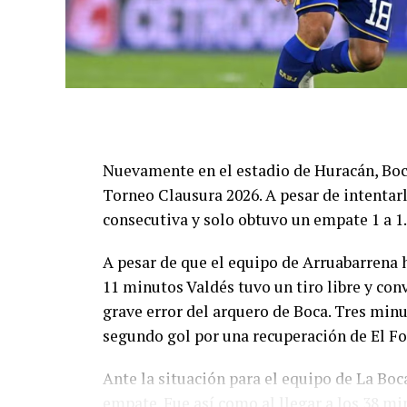
Guillermo Brown (0): Agustín Grinovero; 
Emanuel Moreno; Branco Mera, Alejandro C
Ignacio Zapulla y Patricio Cucchi. DT: Cris
Cambios: ST 17' Vito Esmay por Mera, 24' E
Facundo Hang y Luis Dezi por Cucchi y Dí
Goles: PT 23' Juárez (CD).
Nuevamente en el estadio de Huracán, Boca
Árbitro: César Ceballo.
Torneo Clausura 2026. A pesar de intentarl
Estadio: "Guillermo Trama".
consecutiva y solo obtuvo un empate 1 a 1.
A pesar de que el equipo de Arruabarrena
11 minutos Valdés tuvo un tiro libre y conv
grave error del arquero de Boca. Tres minu
segundo gol por una recuperación de El For
Ante la situación para el equipo de La Boc
empate. Fue así como al llegar a los 38 mi