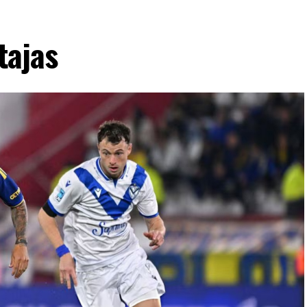
allá de necesitar la igualda, los sureños querían
cabezazo de Cucchi que controló con esfuerzo
tajas
efenderse tanto con la pelota y sufrió por una
l rival. Y el pitazo final fue un festejo de
uscar algo en dos fechas como visitante, frente a
San Luis ante Juventud Unida Universitario.
lián Vílchez, Facundo Rojas, Jano Martínez y
co Grahl, Ramiro Banchio y Marco Campagnaro;
ilio Botella.
rini, 19' Leandro Piñeyro por Banchio y 35' Martín
rres, Campagnaro y Juárez.