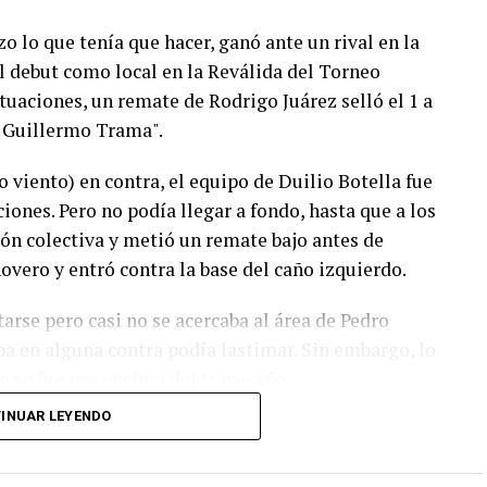
 lo que tenía que hacer, ganó ante un rival en la
el debut como local en la Reválida del Torneo
tuaciones, un remate de Rodrigo Juárez selló el 1 a
"Guillermo Trama".
o viento) en contra, el equipo de Duilio Botella fue
ones. Pero no podía llegar a fondo, hasta que a los
ión colectiva y metió un remate bajo antes de
inovero y entró contra la base del caño izquierdo.
tarse pero casi no se acercaba al área de Pedro
aba en alguna contra podía lastimar. Sin embargo, lo
e se fue por encima del travesaño.
INUAR LEYENDO
 La más clara fue para Círculo en una gran
 del gol, tocó por encima del arquero que reaccionó