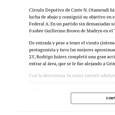
Círculo Depotivo de Cmte N. Otamendi hizo
lucha de abajo y consiguió su objetivo en 
Federal A. En un partido sin demasiadas si
0 sobre Guillermo Brown de Madryn en el 
De entrada y pese a tener el viento (intens
protagonista y tuvo las mejores aproximaci
23', Rodrigo Juárez completó una gran acc
entrar al área, que se le fue alejando a Gr
Con la desventaja, la visita intentó adelan
Fernández y, parecía, que si el local acert
único que pasó fue un remate de Rivero qu
CONT
El complemento no tuvo muchas emociones.
jugada entre Basani y Juárez que, el autor