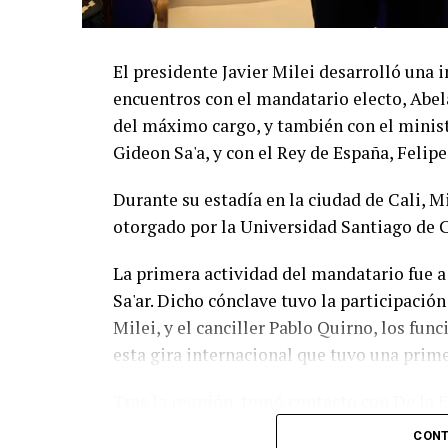
El presidente Javier Milei desarrolló un
encuentros con el mandatario electo, Abela
del máximo cargo, y también con el ministr
Gideon Sa'a, y con el Rey de España, Felipe
Durante su estadía en la ciudad de Cali, 
otorgado por la Universidad Santiago de C
La primera actividad del mandatario fue a
Sa'ar. Dicho cónclave tuvo la participación
Milei, y el canciller Pablo Quirno, los fun
esta gira internacional que tuvo una prime
Tras la reunión, tomó contacto con De la 
la región de la derecha y aliado al liberta
CONT