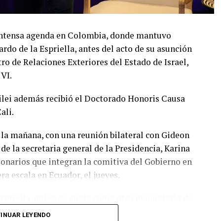
a intensa agenda en Colombia, donde mantuvo
rdo de la Espriella, antes del acto de su asunción
o de Relaciones Exteriores del Estado de Israel,
 VI.
Milei además recibió el Doctorado Honoris Causa
ali.
 la mañana, con una reunión bilateral con Gideon
 de la secretaria general de la Presidencia, Karina
cionarios que integran la comitiva del Gobierno en
ra escala en Ecuador, el jueves.
Espriella, quien se anota como otro mandatario de
rio. En un video que difundió Presidencia, se puede
INUAR LEYENDO