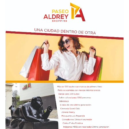
El vendero 13 de agosto se cumplen 38 años de la
desaparición física del ex intendente de Necochea,
Domingo José Taraborelli, quien falleció trágicamente
en la ruta 88, a pocos kilómetros de Quequén.
Junto con el intendente de Necochea habían muerto
tres docentes que, luego se supo, habían subido a su
automóvil pocos kilómetros antes, donde se hallaban
haciendo dedo. La colisión frontal resultó letal: sólo
sobrevivió el chofer del camión.
El hall del Palacio Comunal fue el lugar donde velaron
sus restos y ante el cual desfiló todo el arco político de
aquel momento, incluyendo a la camada de jóvenes que
habían dado sus primeros pasos en el peronismo, bajo
el liderazgo de “Coco” Taraborelli como conductor. Y el
vicegobernador Luis Macaya, que acompañó sus restos
hasta la despedida final.