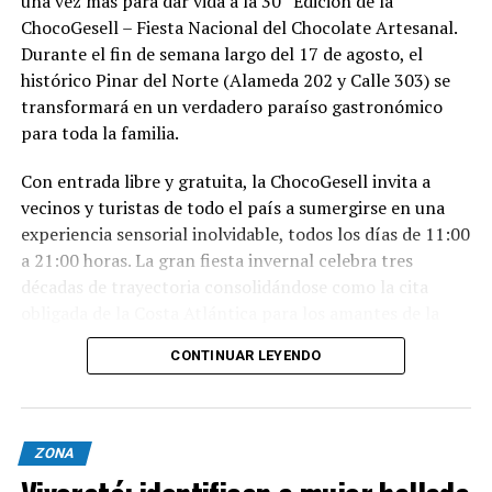
una vez más para dar vida a la 30° Edición de la
ChocoGesell – Fiesta Nacional del Chocolate Artesanal.
Durante el fin de semana largo del 17 de agosto, el
histórico Pinar del Norte (Alameda 202 y Calle 303) se
transformará en un verdadero paraíso gastronómico
para toda la familia.
Con entrada libre y gratuita, la ChocoGesell invita a
vecinos y turistas de todo el país a sumergirse en una
experiencia sensorial inolvidable, todos los días de 11:00
a 21:00 horas. La gran fiesta invernal celebra tres
décadas de trayectoria consolidándose como la cita
obligada de la Costa Atlántica para los amantes de la
buena repostería, el paisaje natural y la tradición
CONTINUAR LEYENDO
geselina.
Sabores, espectáculos y naturaleza en un solo lugar
Nacida en 1996, la fiesta reúne este año al talento de los
ZONA
mejores expositores, maestros chocolateros y