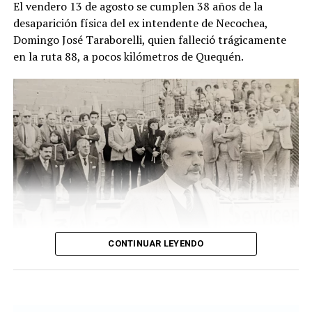
El vendero 13 de agosto se cumplen 38 años de la
cuando un hombre que recorría la zona junto a sus
desaparición física del ex intendente de Necochea,
perros advirtió una bolsa ubicada junto a una zanja.
Domingo José Taraborelli, quien falleció trágicamente
Alertado por el comportamiento de los animales, se
en la ruta 88, a pocos kilómetros de Quequén.
acercó y comprobó que contenía restos humanos. DIB
CONTINUAR LEYENDO
Taraborelli en un acto