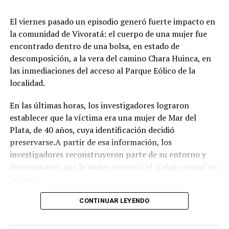
juegos e inflables.
Respirar el aire puro del bosque, recorrer las históricas
El viernes pasado un episodio generó fuerte impacto en
arboledas y dejarse tentar por una taza de chocolate
la comunidad de Vivoratá: el cuerpo de una mujer fue
caliente mientras se disfruta de buena música es el plan
encontrado dentro de una bolsa, en estado de
perfecto para escaparse de la rutina este fin de semana
descomposición, a la vera del camino Chara Huinca, en
largo.
las inmediaciones del acceso al Parque Eólico de la
localidad.
INFORMACIÓN GENERAL DEL EVENTO
En las últimas horas, los investigadores lograron
Evento: 30° Fiesta Nacional del Chocolate Artesanal
establecer que la víctima era una mujer de Mar del
(ChocoGesell)
Plata, de 40 años, cuya identificación decidió
Fecha: Fin de semana largo del 17 de Agosto de 2026
preservarse.A partir de esa información, los
Horario: De 11:00 a 21:00 hs.
investigadores reconstruyeron parte de su entorno y
Lugar: Pinar del Norte (Alameda 202 y Calle 303, Villa
determinaron que la mujer ejercería el trabajo sexual en
Gesell)
la zona.
Acceso: Libre y gratuito para toda la comunidad y
visitantes
Según el portal Mi8, pese a que la escena donde fue
CONTINUAR LEYENDO
encontrado el cuerpo presenta características
compatibles con un homicidio, el fiscal Ramiro Anchou