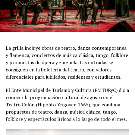
"Queremos que quienes todavía no conocen Tango
Furia descubran por qué el tango puede emocionar a
todas las generaciones. Y que quienes ya vivieron una de
nuestras funciones tengan ganas de volver, porque cada
presentación renueva la experiencia. Detrás de cada
función hay meses de ensayo y un enorme trabajo en
La grilla incluye obras de teatro, danza contemporánea
equipo para emocionar y sorprender al
y flamenca, conciertos de música clásica, tango, folklore
público", expresa Emmanuel Marín.
y propuestas de ópera y zarzuela. Las entradas se
consiguen en la boletería del teatro, con valores
diferenciales para jubilados, residentes y estudiantes.
Con más de 20 años de trayectoria, Tango Furia fue
El Ente Municipal de Turismo y Cultura (EMTURyC) dio a
distinguida con los Premios Estrella de Mar 2024 y
conocer la programación cultural de agosto en el
2026 como Mejor Espectáculo de Danza y con el Premio
Teatro Colón (Hipólito Yrigoyen 1665), que combina
Faro de Oro 2024. Además, Emmanuel Marín y Lola
propuestas de teatro, danza, música clásica, tango,
Gutiérrez Rey obtuvieron el subcampeonato en el
folklore y espectáculos líricos a lo largo de todo el mes.
Mundial de Tango de Buenos Aires.