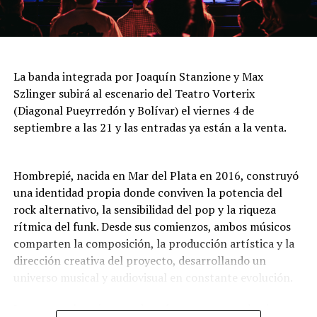
cuidada puesta escénica, capaz de sorprender tanto a
Jueves 6 a las 21: “Dejando huella para que lo nuestro
quienes siguen el tango desde siempre como a quienes
nunca muera”
se acercan por primera vez.
La agrupación Luna Cautiva celebra su tercer
La banda integrada por Joaquín Stanzione y Max
aniversario con una noche de folklore que combina
Szlinger subirá al escenario del Teatro Vorterix
música, danza y tradición. La propuesta incluye una
(Diagonal Pueyrredón y Bolívar) el viernes 4 de
fiesta de pañuelos en la que se comparten recuerdos,
septiembre a las 21 y las entradas ya están a la venta.
abrazos y el sentimiento por las danzas nativas. Entrada
general: $16.000. Jubilados, residentes y estudiantes:
$12.000.
Hombrepié, nacida en Mar del Plata en 2016, construyó
una identidad propia donde conviven la potencia del
Viernes 7 a las 20: “Con alma española y algo más”
rock alternativo, la sensibilidad del pop y la riqueza
rítmica del funk. Desde sus comienzos, ambos músicos
Espectáculo de canción, copla española, flamenco y
comparten la composición, la producción artística y la
más, en el que la cantante Mariela Deanes interpreta
dirección creativa del proyecto, desarrollando un
baladas, canciones y coplas del repertorio de grandes
universo musical y audiovisual en constante evolución.
artistas de España, incursiona en el tango argentino y
rinde homenaje al recordado Sandro, con cuadros
Lo que pasaba mientras dormías representa el primer
flamencos de cante y baile y un cierre a toda rumba.