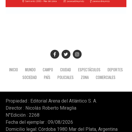
INICIO
MUNDO
CAMPO
CIUDAD
ESPECTÁCULOS
DEPORTES
SOCIEDAD
PAÍS
POLICIALES
ZONA
COMERCIALES
Propiedad : Editorial Arena del Atlántico S. A.
Director : Nicolás Roberto Miraglia
N°Edición : 2268
Fecha del ejemplar : 09/08/2026
Domicilio legal: Córdoba 1980 Mar del Plata, Argentina