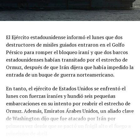
Nour, y dijo que su armada atacó tres petroleros que,
según IRNA, violaban el bloqueo del estrecho de Ormuz.
En X, el Comando Central de Estados Unidos
(CENTCOM) informó que frustró un intento de ataque
El Ejército estadounidense informó el lunes que dos
sorpresa contra fuerzas desplegadas en Oriente Medio
destructores de misiles guiados entraron en el Golfo
alrededor de las 17:45 del martes; según el comunicado
Pérsico para romper el bloqueo iraní y que dos barcos
todos los misiles iraníes fueron interceptados con éxito
estadounidenses habían transitado por el estrecho de
y las tropas permanecieron en alto estado de
Ormuz, después de que Irán dijera que había impedido la
preparación.
entrada de un buque de guerra norteamericano.
Pocas horas después, CENTCOM anunció que había
En tanto, el ejército de Estados Unidos se enfrentó el
lanzado ataques de precisión en Irak junto con las
lunes con fuerzas iraníes y hundió seis pequeñas
fuerzas saudíes contra “terroristas alineados con Irán” a
embarcaciones en su intento por reabrir el estrecho de
quienes, según sostuvo, la Guardia Revolucionaria había
Ormuz. Además, Emiratos Árabes Unidos, un aliado clave
ordenado atacar a fuerzas estadounidenses e
de Washington dijo que fue atacado por Irán por
infraestructura energética saudí.
primera vez desde que se pactó un frágil alto el fuego a
El comunicado no identificó milicias por nombre, pero
principios de abril.