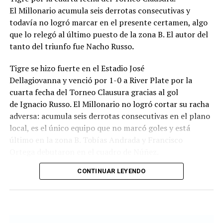
El Millonario acumula seis derrotas consecutivas y
todavía no logró marcar en el presente certamen, algo
que lo relegó al último puesto de la zona B. El autor del
tanto del triunfo fue Nacho Russo
.
Tigre se hizo fuerte en el Estadio José
Dellagiovanna y venció por 1-0 a River Plate por la
cuarta fecha del Torneo Clausura gracias al gol
de Ignacio Russo. El Millonario no logró cortar su racha
adversa: acumula seis derrotas consecutivas en el plano
local, es el único equipo que no marcó goles y está
último en la zona B. Tobías Andrada y Francisco
Ortega debutaron en el cuadro de Núñez.
CONTINUAR LEYENDO
River monopolizó la posesión de la pelota a lo largo del
primer tiempo, aunque tuvo dificultades para
capitalizarlo en situaciones de peligro al no lograr un
circuito de pases fluido. El elenco comandado por Diego
Davove cedió terreno para golpear con ataques directos,