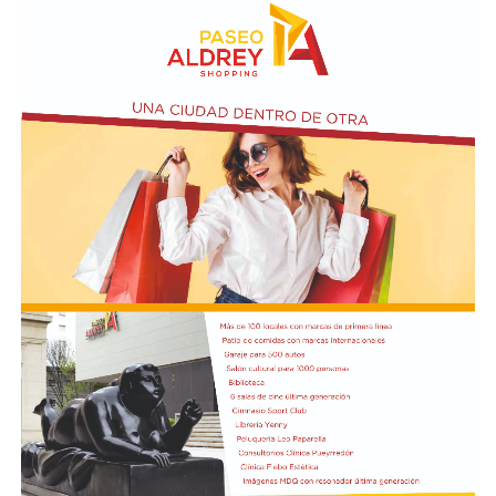
pero jugó lejos del arco defendido por Santiago Beltrán.
En medio de un desarrollo sin acciones de gol, el elenco
de Núñez pidió penal en una jugada en la que Ángel
Correa cayó dentro del área tras una entrada por detrás
de Nahuel Banegas.
La tónica de la primera etapa se trasladó al
complemento. River se hizo cargo de manejar el balón
en campo rival y, pese a que logró ser más punzante en
algunas ofensivas, no pudo impacientar al
arquero Felipe Zenobio. Del otro lado,
el Matador continuó con su intento de pegar con
ataques directos. Cuando el desarrollo era lento y lejos
de los arcos, Tigre se adelantó en el marcador a los 35
minutos: Aníbal Moreno perdió la pelota en la mitad de
la cancha tras una presión de Jabes Saralegui y Nacho
Russo definió de forma perfecta al quedar mano a mano
contra Santiago Beltrán para estampar el 1-0.