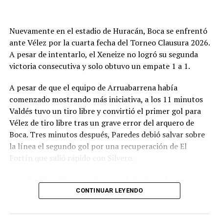
más que por la búsqueda del rival. Y el pitazo final fue
un festejo de desahogo, un objetivo cumplido y ahora a
buscar algo en dos fechas como visitante, frente a
Nuevamente en el estadio de Huracán, Boca se enfrentó
Deportivo Rincón el miércoles y luego en San Luis ante
ante Vélez por la cuarta fecha del Torneo Clausura 2026.
Juventud Unida Universitario.
A pesar de intentarlo, el Xeneize no logró su segunda
victoria consecutiva y solo obtuvo un empate 1 a 1.
Síntesis
A pesar de que el equipo de Arruabarrena había
Círculo Deportivo (1): Pedro Fernández; Julián Vílchez,
comenzado mostrando más iniciativa, a los 11 minutos
Facundo Rojas, Jano Martínez y Rodrigo Torres; Joaquín
Valdés tuvo un tiro libre y convirtió el primer gol para
Bassani, Francisco Grahl, Ramiro Banchio y Marco
Vélez de tiro libre tras un grave error del arquero de
Campagnaro; Rodrigo Juárez y Vicente Barberini. DT:
Boca. Tres minutos después, Paredes debió salvar sobre
Duilio Botella.
la línea el segundo gol por una recuperación de El
Fortín que salió rápido con Silvero.
Cambios: ST 13' Simón Buscaglia por Barberini, 19'
Leandro Piñeyro por Banchio y 35' Martín Gómez,
Ante la situación para el equipo de La Boca, buscaron
Branco Castelli y Ciro Rius por Torres, Campagnaro y
terminar la primera parte con un empate. Fue así como
CONTINUAR LEYENDO
Juárez.
al llegar a los 38 minutos, Ascacibar apareció para
atrapar un rebote que había intentado Merentiel y darle