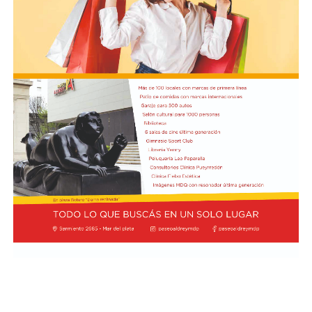
inauguración de una Unidad Táctica de Operaciones
Inmediatas (UTOI).
Luego se refirió al viaje que hizo Georgieva a Vaca
Muerta junto al ministro Luis Caputo y al CEO y
presidente de YPF, Horacio Marin. "Le quiero recordar a
la directora del FMI que ese petróleo que fue a ver es del
pueblo argentino, es nuestro petróleo, es argentino",
dijo y agregó: "Tendría que usarse para el desarrollo
nacional, para la industria nacional, para que lo puedan
comprar y adquirir a un precio posible de los costos
nacionales".
Además, el gobernador se refirió a la importancia del
yacimiento patagónico y recordó también que el
crecimiento del sector energético es posible gracias a la
recuperación de YPF durante los mandatos de Cristina
Fernández de Kirchner, gestión de la que fue parte y en
la que tuvo un rol destacado durante el proceso de