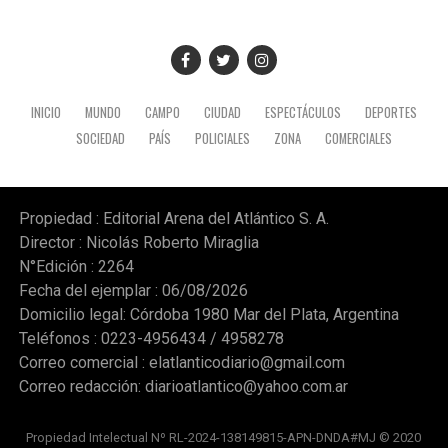
expropiación. (Ámbito)
INICIO
MUNDO
CAMPO
CIUDAD
ESPECTÁCULOS
DEPORTES
SOCIEDAD
PAÍS
POLICIALES
ZONA
COMERCIALES
Propiedad : Editorial Arena del Atlántico S. A.
Director : Nicolás Roberto Miraglia
N°Edición : 2264
Fecha del ejemplar : 06/08/2026
Domicilio legal: Córdoba 1980 Mar del Plata, Argentina
Teléfonos : 0223-4956434 / 4958278
Correo comercial :
elatlanticodiario@gmail.com
Correo redacción:
diarioatlantico@yahoo.com.ar
Propiedad Intelectual Nº RL-2024-138149815-APN-DNDA#MJ © 2020