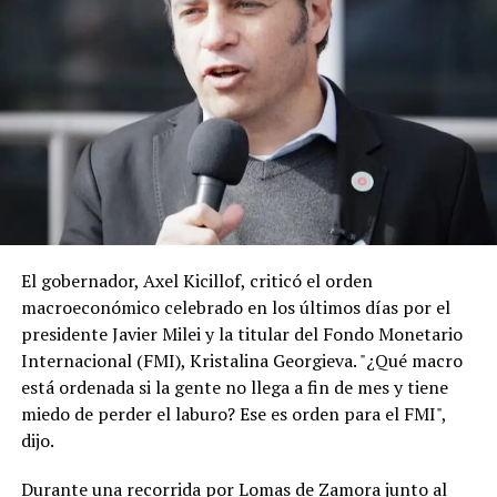
diplomático de Brasil al embajador de Trump, Daniel
“Danny” Perez. Brasil alude a amenazas de injerencia,
como así también lo está haciendo con la Argentina con
ese país.
En este contexto, hay malestar en la Argentina porque
entienden que la visita de Lula, el año pasado a la
expresidenta Cristina Kirchner en su prisión
domiciliaria, previo a las elecciones legislativas, sumado
a las declaraciones del ministro de Hacienda de Brasil,
Dario Durigan, que trató de “payaso” a Milei, también
El gobernador, Axel Kicillof, criticó el orden
pueden ser calificadas como una injerencia externa en la
macroeconómico celebrado en los últimos días por el
política doméstica. (TN)
presidente Javier Milei y la titular del Fondo Monetario
Internacional (FMI), Kristalina Georgieva. "¿Qué macro
está ordenada si la gente no llega a fin de mes y tiene
miedo de perder el laburo? Ese es orden para el FMI",
dijo.
Durante una recorrida por Lomas de Zamora junto al