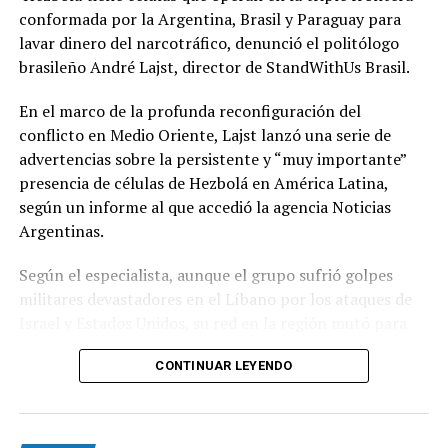
Las causas del accidente todavía son investigadas por
conformada por la Argentina, Brasil y Paraguay para
las autoridades brasileñas. Por el momento no se
lavar dinero del narcotráfico, denunció el politólogo
informó qué provocó la caída del helicóptero. La
brasileño André Lajst, director de StandWithUs Brasil.
tragedia conmocionó a la familia colombiana, que había
llegado a Río pocos días antes con el objetivo de
En el marco de la profunda reconfiguración del
celebrar un momento especial y terminó enfrentando la
conflicto en Medio Oriente, Lajst lanzó una serie de
muerte de tres de sus integrantes. NA
advertencias sobre la persistente y “muy importante”
presencia de células de Hezbolá en América Latina,
según un informe al que accedió la agencia Noticias
Argentinas.
Según el especialista, aunque el grupo sufrió golpes
militares devastadores en el Líbano por los ataques de
Israel y Estados Unidos, su red en la región mutó para
fortalecer sus estructuras de narcotráfico, tráfico de
CONTINUAR LEYENDO
armas y lavado de dinero, informó DNEWS en las últimas
horas.
El partido-milicia chií libanés Hezbolá fue declarado