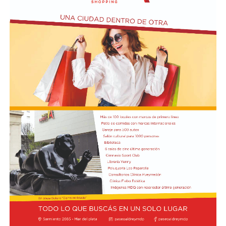
vehículos estacionados y quedó envuelta en polvo. En
Bacoli se reportaron derrumbes parciales de fachadas y
paredes rocosas, aunque las primeras revisiones no
detectaron viviendas oficialmente declaradas
inhabitables.
Durante la mañana siguiente, los bomberos
mantuvieron un operativo de inspección para evaluar
grietas, desprendimientos de revestimientos y posibles
riesgos de colapso. Las tareas priorizaron los inmuebles
con daños visibles antes de autorizar el regreso de los
vecinos, mientras se aseguraba que las estructuras no
presentaran peligro inminente para quienes viven en la
zona.
El ministro de Protección Civil, Nello Musumeci, advirtió
sobre la continuidad de la actividad sísmica y señaló que
“nuevos eventos de magnitud superior a 3 podrían