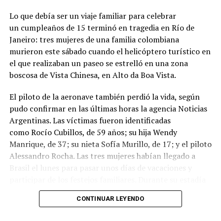
Lo que debía ser un viaje familiar para celebrar
un cumpleaños de 15 terminó en tragedia en Río de
Janeiro: tres mujeres de una familia colombiana
murieron este sábado cuando el helicóptero turístico en
el que realizaban un paseo se estrelló en una zona
boscosa de Vista Chinesa, en Alto da Boa Vista.
El piloto de la aeronave también perdió la vida, según
pudo confirmar en las últimas horas la agencia Noticias
Argentinas. Las víctimas fueron identificadas
como Rocío Cubillos, de 59 años; su hija Wendy
Manrique, de 37; su nieta Sofía Murillo, de 17; y el piloto
Alessandro Rocha. Las tres mujeres habían llegado a
Brasil el lunes para pasar unos días de vacaciones y
participar de los festejos familiares. Durante su estadía
habían recorrido distintos puntos turísticos de Río y
CONTINUAR LEYENDO
también visitado Búzios.