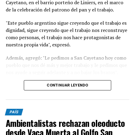
Cayetano, en el barrio porteño de Liniers, en el marco
de la celebración del patrono del pan y el trabajo.
"Este pueblo argentino sigue creyendo que el trabajo es
dignidad, sigue creyendo que el trabajo nos reconstruye
como personas, el trabajo nos hace protagonistas de
nuestra propia vida", expresó.
Además, agregó: "Le pedimos a San Cayetano hoy como
pueblo que nos dé más y mejor trabajo y le pedimos que
nos ayude a seguir adelante y a no bajar los brazos".
"Un signo de esperanza es verlos a todos ustedes
CONTINUAR LEYENDO
trabajadores que de manera dedicada comprometida
están aquí con sus herramientas, con el fruto de su
trabajo con sus manos con su corazón queriendo
PAÍS
reconstruir seguramente la vida de su familia y la de
Ambientalistas rechazan oleoducto
nuestro país. Cuando decimos que recibimos la
bendición es como cuando nuestros pibes en el barrio
desde Vaca Muerta al Golfo San