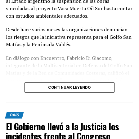
al Estado argentino la suspensión de las obras
vinculadas al proyecto Vaca Muerta Oil Sur hasta contar
con estudios ambientales adecuados.
Desde hace varios meses las organizaciones denuncian
los riesgos que la iniciativa representa para el Golfo San
Matías y la Península Valdés.
En diálogo con Encuentro, Fabricio Di Giacomo,
integrante de la Multisectorial en Defensa del Golfo San
Matías y de la Red de Comunidades Costeras, calificó el
pronunciamiento como “un gran logro” y destacó el
trabajo articulado entre organizaciones ambientales,
CONTINUAR LEYENDO
científicos y comunidades para llevar la preocupación
ante organismos internacionales.
PAÍS
Según explicó, durante los últimos meses distintas
El Gobierno llevó a la Justicia los
organizaciones presentaron documentación, informes
científicos y campañas de firmas ante la UNESCO para
incidentes frente al Congreso
advertir sobre el impacto que podría generar el