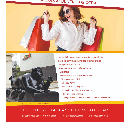
Finalmente, sostuvo que la intervención de la UNESCO
Según la denuncia, durante la manifestación de
representa un respaldo internacional a los reclamos que
organizaciones sociales, sindicales y políticas en las
las comunidades costeras vienen realizando desde el
inmediaciones del Senado, un grupo de manifestantes
inicio del proyecto y expresó su expectativa de que el
arrojó piedras, escombros y otros objetos contundentes
pronunciamiento contribuya a una revisión más
contra los efectivos de las fuerzas federales de seguridad
profunda de sus impactos ambientales antes de que las
apostados en el lugar, y que se rompieron baldosas y
obras continúen. Radio Encuentro de Viedma
bancos públicos para usarlos como proyectiles. También
se registraron daños en estructuras edilicias y en
vehículos policiales.
El Ministerio de Seguridad Nacional solicitó al juzgado
que ordene preservar los registros fílmicos de los
hechos, que se libre oficio al Gobierno porteño y al
Congreso para que informen la totalidad de los daños y
el perjuicio económico, y adelantó que se encuentra
evaluando aportar elementos de prueba adicionales
para la investigación.