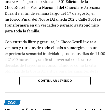
una vez más para dar vida a la 30° Edición de la
ChocoGesell – Fiesta Nacional del Chocolate Artesanal.
Durante el fin de semana largo del 17 de agosto, el
histórico Pinar del Norte (Alameda 202 y Calle 303) se
transformará en un verdadero paraíso gastronómico
para toda la familia.
Con entrada libre y gratuita, la ChocoGesell invita a
vecinos y turistas de todo el país a sumergirse en una
experiencia sensorial inolvidable, todos los días de 11:00
a 21:00 horas. La gran fiesta invernal celebra tres
décadas de trayectoria consolidándose como la cita
obligada de la Costa Atlántica para los amantes de la
buena repostería, el paisaje natural y la tradición
CONTINUAR LEYENDO
geselina.
Sabores, espectáculos y naturaleza en un solo lugar
Nacida en 1996, la fiesta reúne este año al talento de los
ZONA
mejores expositores, maestros chocolateros y