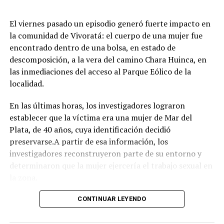
juegos e inflables.
Respirar el aire puro del bosque, recorrer las históricas
El viernes pasado un episodio generó fuerte impacto en
arboledas y dejarse tentar por una taza de chocolate
la comunidad de Vivoratá: el cuerpo de una mujer fue
caliente mientras se disfruta de buena música es el plan
encontrado dentro de una bolsa, en estado de
perfecto para escaparse de la rutina este fin de semana
descomposición, a la vera del camino Chara Huinca, en
largo.
las inmediaciones del acceso al Parque Eólico de la
localidad.
INFORMACIÓN GENERAL DEL EVENTO
En las últimas horas, los investigadores lograron
Evento: 30° Fiesta Nacional del Chocolate Artesanal
establecer que la víctima era una mujer de Mar del
(ChocoGesell)
Plata, de 40 años, cuya identificación decidió
Fecha: Fin de semana largo del 17 de Agosto de 2026
preservarse.A partir de esa información, los
Horario: De 11:00 a 21:00 hs.
investigadores reconstruyeron parte de su entorno y
Lugar: Pinar del Norte (Alameda 202 y Calle 303, Villa
determinaron que la mujer ejercería el trabajo sexual en
Gesell)
la zona.
Acceso: Libre y gratuito para toda la comunidad y
visitantes
Según el portal Mi8, pese a que la escena donde fue
CONTINUAR LEYENDO
encontrado el cuerpo presenta características
compatibles con un homicidio, el fiscal Ramiro Anchou