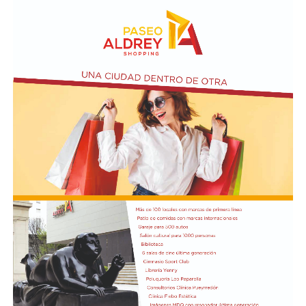
El vendero 13 de agosto se cumplen 38 años de la
desaparición física del ex intendente de Necochea,
Domingo José Taraborelli, quien falleció trágicamente
en la ruta 88, a pocos kilómetros de Quequén.
Junto con el intendente de Necochea habían muerto
tres docentes que, luego se supo, habían subido a su
automóvil pocos kilómetros antes, donde se hallaban
haciendo dedo. La colisión frontal resultó letal: sólo
sobrevivió el chofer del camión.
El hall del Palacio Comunal fue el lugar donde velaron
sus restos y ante el cual desfiló todo el arco político de
aquel momento, incluyendo a la camada de jóvenes que
habían dado sus primeros pasos en el peronismo, bajo
el liderazgo de “Coco” Taraborelli como conductor. Y el
vicegobernador Luis Macaya, que acompañó sus restos
hasta la despedida final.