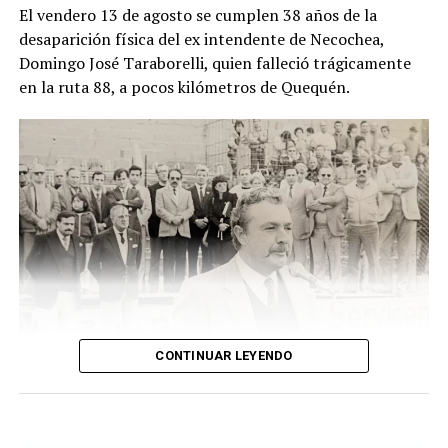
El vendero 13 de agosto se cumplen 38 años de la
cuando un hombre que recorría la zona junto a sus
desaparición física del ex intendente de Necochea,
perros advirtió una bolsa ubicada junto a una zanja.
Domingo José Taraborelli, quien falleció trágicamente
Alertado por el comportamiento de los animales, se
en la ruta 88, a pocos kilómetros de Quequén.
acercó y comprobó que contenía restos humanos. DIB
CONTINUAR LEYENDO
Taraborelli en un acto