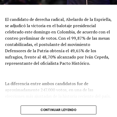
El candidato de derecha radical, Abelardo de la Espriella,
se adjudicó la victoria en el balotaje presidencial
celebrado este domingo en Colombia, de acuerdo con el
conteo preliminar de votos. Con el 99,87% de las mesas
contabilizadas, el postulante del movimiento
Defensores de la Patria obtenía el 49,65% de los
sufragios, frente al 48,70% alcanzado por Iván Cepeda,
representante del oficialista Pacto Histórico.
La diferencia entre ambos candidatos fue de
aproximadamente 247.000 votos, en una de las
elecciones más ajustadas de la historia reciente del país.
No obstante, el resultado aún no fue oficializado. Tanto
CONTINUAR LEYENDO
el presidente saliente, Gustavo Petro, como el candidato