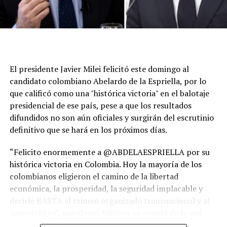
Silva, hijo mayor del presidente, conocido como
"Lulinha".
Del otro lado estará el senador Flávio Bolsonaro, hijo del
expresidente Jair Bolsonaro, quien fue oficializado la
El presidente Javier Milei felicitó este domingo al
semana pasada como candidato del espacio conservador
candidato colombiano Abelardo de la Espriella, por lo
luego de que su padre quedara inhabilitado para
que calificó como una "histórica victoria" en el balotaje
competir. Según la última encuesta de Datafolha, Lula
presidencial de ese país, pese a que los resultados
obtendría un 48% de intención de voto frente al 43% de
difundidos no son aún oficiales y surgirán del escrutinio
Flávio Bolsonaro en un eventual balotaje.
definitivo que se hará en los próximos días.
“Felicito enormemente a @ABDELAESPRIELLA por su
histórica victoria en Colombia. Hoy la mayoría de los
colombianos eligieron el camino de la libertad
económica, la prosperidad, la seguridad implacable y
decirle BASTA al crimen organizado transnacional y al
narcotráfico”, manifestó Milei en su cuenta de la red
social X.