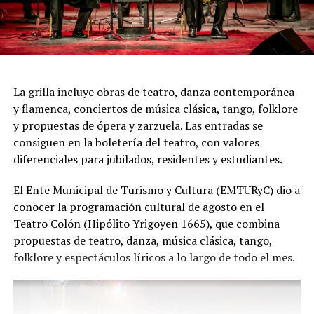
"Queremos que quienes todavía no conocen Tango
Furia descubran por qué el tango puede emocionar a
todas las generaciones. Y que quienes ya vivieron una de
nuestras funciones tengan ganas de volver, porque cada
presentación renueva la experiencia. Detrás de cada
función hay meses de ensayo y un enorme trabajo en
La grilla incluye obras de teatro, danza contemporánea
equipo para emocionar y sorprender al
y flamenca, conciertos de música clásica, tango, folklore
público", expresa Emmanuel Marín.
y propuestas de ópera y zarzuela. Las entradas se
consiguen en la boletería del teatro, con valores
diferenciales para jubilados, residentes y estudiantes.
Con más de 20 años de trayectoria, Tango Furia fue
El Ente Municipal de Turismo y Cultura (EMTURyC) dio a
distinguida con los Premios Estrella de Mar 2024 y
conocer la programación cultural de agosto en el
2026 como Mejor Espectáculo de Danza y con el Premio
Teatro Colón (Hipólito Yrigoyen 1665), que combina
Faro de Oro 2024. Además, Emmanuel Marín y Lola
propuestas de teatro, danza, música clásica, tango,
Gutiérrez Rey obtuvieron el subcampeonato en el
folklore y espectáculos líricos a lo largo de todo el mes.
Mundial de Tango de Buenos Aires.
La compañía también llevó su espectáculo al exterior
tras participar del Festival Mood Indigo, en India, y