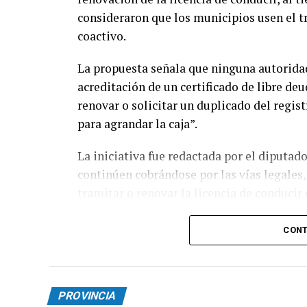
consideraron que los municipios usen el tr
coactivo.
La propuesta señala que ninguna autoridad
acreditación de un certificado de libre de
renovar o solicitar un duplicado del regi
para agrandar la caja”.
La iniciativa fue redactada por el diputa
continúen cobrándose por las vías legales
tramitar o renovar la licencia de conducir 
“El registro de conducir es para manejar, 
CONT
Estado la cobre por las vías legales, pero
licencia como mecanismo de extorsión para
PROVINCIA
El proyecto de ley modifica el artículo 8.º 