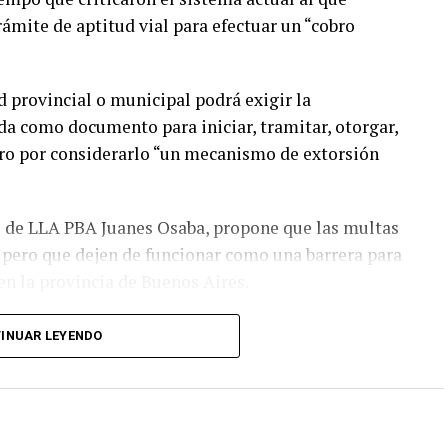
ámite de aptitud vial para efectuar un “cobro
 provincial o municipal podrá exigir la
uda como documento para iniciar, tramitar, otorgar,
stro por considerarlo “un mecanismo de extorsión
do de LLA PBA Juanes Osaba, propone que las multas
, pero que dejen de funcionar como una barrera para
en la provincia de Buenos Aires.
no para recaudar. Si una multa corresponde, que el
INUAR LEYENDO
 no impidiendo que un vecino pueda renovar su
 agrandar la caja”, dijo Osaba.
de la Ley Provincial de Tránsito N.º 13.927 y así