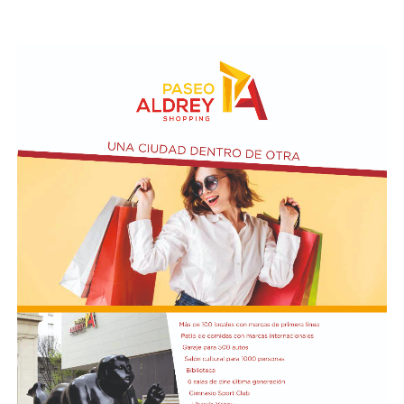
En el escrito plantean que los hechos podrían constituir
Di Giacomo remarcó que el objetivo de las
los delitos de atentado al orden constitucional y
organizaciones no solo es preservar la condición de
democrático, atentado a la autoridad agravada,
Patrimonio Mundial de Península Valdés, sino también
resistencia a la autoridad y daño agravado, todos ellos
proteger el Golfo San Matías y las actividades
agravados por el fin de obligar a las autoridades públicas
económicas que dependen de la salud del ecosistema,
a abstenerse de cumplir con sus funciones (artículos 41
como la pesca y el turismo.
quinquies, 184, 226, 238 y 239 del Código Penal).
Finalmente, sostuvo que la intervención de la UNESCO
Según la denuncia, durante la manifestación de
representa un respaldo internacional a los reclamos que
organizaciones sociales, sindicales y políticas en las
las comunidades costeras vienen realizando desde el
inmediaciones del Senado, un grupo de manifestantes
inicio del proyecto y expresó su expectativa de que el
arrojó piedras, escombros y otros objetos contundentes
pronunciamiento contribuya a una revisión más
contra los efectivos de las fuerzas federales de seguridad
profunda de sus impactos ambientales antes de que las
apostados en el lugar, y que se rompieron baldosas y
obras continúen. Radio Encuentro de Viedma
bancos públicos para usarlos como proyectiles. También
se registraron daños en estructuras edilicias y en
vehículos policiales.
El Ministerio de Seguridad Nacional solicitó al juzgado