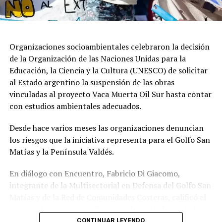
Organizaciones socioambientales celebraron la decisión
de la Organización de las Naciones Unidas para la
Educación, la Ciencia y la Cultura (UNESCO) de solicitar
al Estado argentino la suspensión de las obras
vinculadas al proyecto Vaca Muerta Oil Sur hasta contar
con estudios ambientales adecuados.
Desde hace varios meses las organizaciones denuncian
los riesgos que la iniciativa representa para el Golfo San
Matías y la Península Valdés.
En diálogo con Encuentro, Fabricio Di Giacomo,
integrante de la Multisectorial en Defensa del Golfo San
Matías y de la Red de Comunidades Costeras, calificó el
pronunciamiento como “un gran logro” y destacó el
trabajo articulado entre organizaciones ambientales,
CONTINUAR LEYENDO