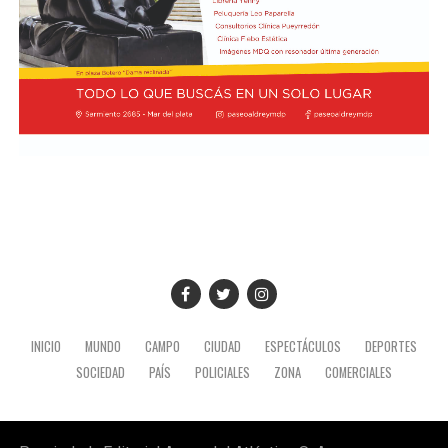
que ordene preservar los registros fílmicos de los
hechos, que se libre oficio al Gobierno porteño y al
Congreso para que informen la totalidad de los daños y
el perjuicio económico, y adelantó que se encuentra
evaluando aportar elementos de prueba adicionales
para la investigación.
INICIO
MUNDO
CAMPO
CIUDAD
ESPECTÁCULOS
DEPORTES
SOCIEDAD
PAÍS
POLICIALES
ZONA
COMERCIALES
Tras los incidentes, que se extendieron por más de tres