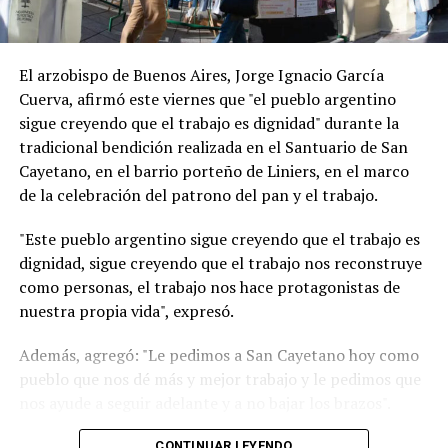
El arzobispo de Buenos Aires, Jorge Ignacio García
Cuerva, afirmó este viernes que "el pueblo argentino
sigue creyendo que el trabajo es dignidad" durante la
tradicional bendición realizada en el Santuario de San
Cayetano, en el barrio porteño de Liniers, en el marco
de la celebración del patrono del pan y el trabajo.
"Este pueblo argentino sigue creyendo que el trabajo es
dignidad, sigue creyendo que el trabajo nos reconstruye
como personas, el trabajo nos hace protagonistas de
nuestra propia vida", expresó.
Además, agregó: "Le pedimos a San Cayetano hoy como
pueblo que nos dé más y mejor trabajo y le pedimos que
nos ayude a seguir adelante y a no bajar los brazos".
"Un signo de esperanza es verlos a todos ustedes
CONTINUAR LEYENDO