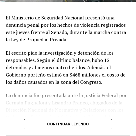
existan estudios de impacto ambiental “reales y serios”,
así como revisar los mecanismos de participación
El Ministerio de Seguridad Nacional presentó una
ciudadana utilizados durante el proceso.
denuncia penal por los hechos de violencia registrados
este jueves frente al Senado, durante la marcha contra
El referente socioambiental también cuestionó el
la Ley de Propiedad Privada.
desarrollo de las audiencias públicas realizadas en el
marco del proyecto y sostuvo que las organizaciones
El escrito pide la investigación y detención de los
consideran que esas instancias no garantizaron una
responsables. Según el último balance, hubo 12
participación efectiva de la ciudadanía.
detenidos y al menos cuatro heridos. Además, el
Gobierno porteño estimó en $468 millones el costo de
En cuanto a los plazos, explicó que el organismo
los daños causados en la zona del Congreso.
internacional prevé solicitar información al Estado
argentino para evaluar la situación antes de la próxima
La denuncia fue presentada ante la Justicia Federal por
sesión del Comité de Patrimonio Mundial, prevista para
Germán Pugnaloni y Lisandro Franco, abogados de la
2027. No obstante, aclaró que la versión definitiva del
Dirección Nacional de Normativa y Relaciones con los
documento todavía debe ser aprobada y que la
Poderes Judiciales y los Ministerios Públicos del
resolución oficial será dada a conocer en los próximos
Ministerio de Seguridad Nacional.
CONTINUAR LEYENDO
días.