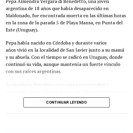
Pepa Almendra Vergara di Benedetto, una joven
zona.
argentina de 18 años que había desaparecido en
El ministro de Protección Civil, Nello Musumeci, advirtió
Maldonado, fue encontrada muerta en las últimas horas
sobre la continuidad de la actividad sísmica y señaló que
en la zona de la parada 5 de Playa Mansa, en Punta del
“nuevos eventos de magnitud superior a 3 podrían
Este (Uruguay).
seguir produciéndose”. La declaración dejó en alerta a
Pepa había nacido en Córdoba y durante varios
las autoridades locales, que mantienen el monitoreo
años vivió en la localidad de San Javier junto a su mamá
para detectar réplicas y coordinar asistencia donde haga
y su abuela. Con el tiempo se radicó en Uruguay, donde
falta.
continuó su vida, aunque mantenía un fuerte vínculo
con sus raíces argentinas.
El episodio ocurrió en los Campos Flégreos, una extensa
Su familia la describió como una joven sensible y
caldera volcánica considerada la más grande de Europa,
reservada. En las últimas horas, sus allegados intentaron
un sector muy vigilado por su actividad subterránea. El
reconstruir qué pasó durante el lunes, cuando perdieron
INGV confirmó los datos del sismo y la poca
CONTINUAR LEYENDO
contacto con ella y comenzó una búsqueda que terminó
profundidad, factores que explican por qué el terremoto
con el hallazgo de su cuerpo en la costa de Punta del
en Nápoles se sintió con tanta claridad en barrios del
Este.
área metropolitana.