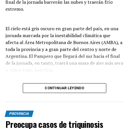
final de la jornada barrerán las nubes y traerán frío
extremo.
El cielo está gris oscuro en gran parte del país, en una
jornada marcada por la inestabilidad climática que
afecta al Área Metropolitana de Buenos Aires (AMBA), a
toda la provincia y a gran parte del centro y norte de
Argentina. El Pampero que llegará del sur hacia el final
de la jornada, en tanto, traerá una masa de aire más seca
y, sobre todo, muy fría.
CONTINUAR LEYENDO
El Servicio Meteorológico Nacional (SMN) emitió este
jueves una serie de alertas de nivel naranja y amarillo
que alcanzan a once provincias por tormentas de
variada intensidad, acompañadas por un aviso por
PROVINCIA
fuertes vientos en 16 jurisdicciones.
Preocupa casos de triquinosis