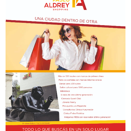
vecino pueda renovar su licencia como mecanismo de
extorsión para agrandar la caja”, dijo Osaba.
El proyecto de ley modifica el artículo 8.º de la Ley
Provincial de Tránsito N.º 13.927 y así evitará que la
renovación de la licencia de conducir quede
condicionada al pago previo de multas, tributos o tasas
administrativas.
“Hoy muchos bonaerenses llegan a renovar el registro y
descubren que el trámite quedó condicionado al pago de
multas. Eso no mejora la seguridad vial, solo convierte la
licencia en una herramienta de recaudación”, explicó
Osaba.
La propuesta establece que ninguna autoridad
provincial o municipal podrá exigir la acreditación de un
certificado de libre deuda como requisito para iniciar,
tramitar, otorgar, renovar o solicitar un duplicado del