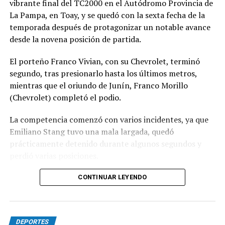
vibrante final del TC2000 en el Autódromo Provincia de
La Pampa, en Toay, y se quedó con la sexta fecha de la
temporada después de protagonizar un notable avance
desde la novena posición de partida.
El porteño Franco Vivian, con su Chevrolet, terminó
segundo, tras presionarlo hasta los últimos metros,
mientras que el oriundo de Junín, Franco Morillo
(Chevrolet) completó el podio.
La competencia comenzó con varios incidentes, ya que
Emiliano Stang tuvo una mala largada, quedó
prácticamente detenido durante algunos segundos y
perdió varias posiciones.
En los primeros metros también se produjo un
CONTINUAR LEYENDO
desparramo que dejó a varios autos fuera de pista y
ensució el transcurso de la carrera.
DEPORTES
Poco después, el piloto de Toyota Tomás Fernández