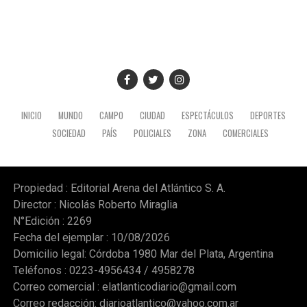
INICIO
MUNDO
CAMPO
CIUDAD
ESPECTÁCULOS
DEPORTES
SOCIEDAD
PAÍS
POLICIALES
ZONA
COMERCIALES
Propiedad : Editorial Arena del Atlántico S. A.
Director : Nicolás Roberto Miraglia
N°Edición : 2269
Fecha del ejemplar : 10/08/2026
Domicilio legal: Córdoba 1980 Mar del Plata, Argentina
Teléfonos : 0223-4956434 / 4958278
Correo comercial :
elatlanticodiario@gmail.com
Correo redacción:
diarioatlantico@yahoo.com.ar