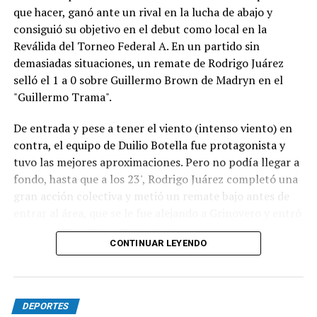
que hacer, ganó ante un rival en la lucha de abajo y
séptimo.
consiguió su objetivo en el debut como local en la
Poco después los comisarios deportivos abrieron una
Reválida del Torneo Federal A. En un partido sin
investigación por un posible arranque en falso de
demasiadas situaciones, un remate de Rodrigo Juárez
Ciarrocchi y finalmente le aplicaron una penalización de
selló el 1 a 0 sobre Guillermo Brown de Madryn en el
pase y siga por boxes.
"Guillermo Trama".
La sanción cambió el desarrollo de la final: cuando
De entrada y pese a tener el viento (intenso viento) en
Ciarrocchi ingresó a cumplirla, Ponce de León heredó la
contra, el equipo de Duilio Botella fue protagonista y
punta, con Vivian segundo y Morillo tercero. En los
tuvo las mejores aproximaciones. Pero no podía llegar a
minutos finales, Vivian recuperó terreno y arribó a la
fondo, hasta que a los 23', Rodrigo Juárez completó una
última vuelta prácticamente pegado al vehículo del
gran acción colectiva y metió un remate bajo antes de
puntero.
entrar al área, que se le fue alejando a Grinovero y entró
contra la base del caño izquierdo.
En una definición ajustada, Ponce de León aguantó la
CONTINUAR LEYENDO
presión en los metros finales y cruzó primero la bandera
Con la desventaja, la visita intentó adelantarse pero casi
a cuadros, adjudicándose la sexta final del año.
no se acercaba al área de Pedro Fernández y, parecía,
Completaban el podio Vivian y Morillo. (NA).
que si el local acertaba en alguna contra podía lastimar.
DEPORTES
Sin embargo, lo único que pasó fue un remate de Rivero