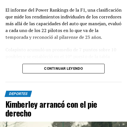
El informe del Power Rankings de la F1, una clasificación
que mide los rendimientos individuales de los corredores
más allá de las capacidades del auto que manejan, evaluó
a cada uno de los 22 pilotos en lo que va de la
temporada y reconoció al pilarense de 23 años.
Colapinto acumuló un promedio de 7 puntos sobre 10
posibles y se estableció en el 10º puesto de la tabla
general, igualado en puntaje con el francés Isack Hadjar,
CONTINUAR LEYENDO
que logró estabilidad con la compleja segunda butaca de
Red Bull.
Las actuaciones del pilarense en la primera parte del
DEPORTES
año elevaron las expectativas, ya que logró sumar
Kimberley arrancó con el pie
puntos en seis de las once carreras que se disputaron,
con un total de 19 unidades que lo ubican en el 12º
derecho
lugar en el campeonato.