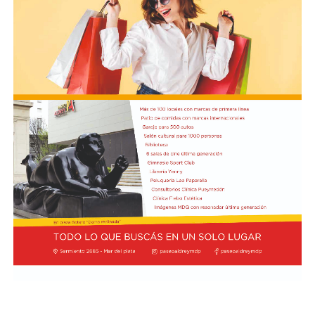
Independiente Santa Fe de Colombia, una serie que
podría definir el futuro inmediato del entrenador.
Boca, por su parte, no vive una crisis tan aguda en
términos de resultados, pero sí atraviesa un tramo que
genera preocupación por la falta de solidez y
continuidad en el juego. El arranque del ciclo de Rodolfo
Arruabarrena había sido alentador: el equipo logró la
clasificación a los octavos de final de la Copa Argentina
tras vencer 2-0 a Sarmiento de Junín y obtuvo un
triunfo 1-0 ante O’Higgins de Chile en la ida de los
octavos de la Copa Sudamericana, en la Bombonera.
Sin embargo, el envión inicial se frenó de golpe. En la
primera fecha del Torneo Clausura, Boca sufrió una dura
goleada 3-0 como visitante de Deportivo Riestra, un
resultado que golpeó la confianza del plantel y abrió
interrogantes sobre el funcionamiento colectivo. A eso