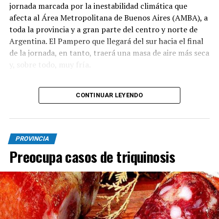
jornada marcada por la inestabilidad climática que
afecta al Área Metropolitana de Buenos Aires (AMBA), a
toda la provincia y a gran parte del centro y norte de
Argentina. El Pampero que llegará del sur hacia el final
de la jornada, en tanto, traerá una masa de aire más seca
y, sobre todo, muy fría.
CONTINUAR LEYENDO
El Servicio Meteorológico Nacional (SMN) emitió este
jueves una serie de alertas de nivel naranja y amarillo
que alcanzan a once provincias por tormentas de
variada intensidad, acompañadas por un aviso por
PROVINCIA
fuertes vientos en 16 jurisdicciones.
Preocupa casos de triquinosis
Tras las primeras lluvias registradas durante la mañana
en el territorio bonaerense y la Capital Federal, el
organismo técnico anticipa un paulatino
desmejoramiento hacia el mediodía y la tarde.