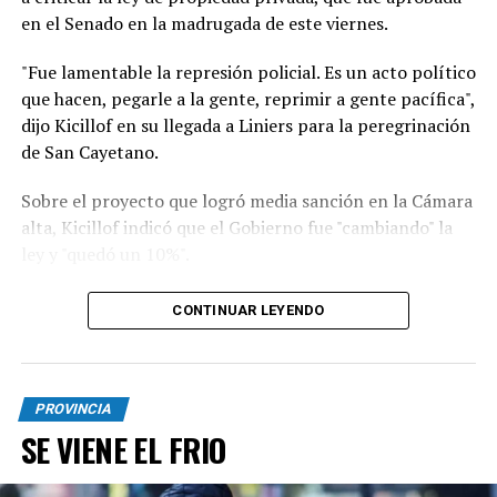
en el Senado en la madrugada de este viernes.
"Fue lamentable la represión policial. Es un acto político
que hacen, pegarle a la gente, reprimir a gente pacífica",
dijo Kicillof en su llegada a Liniers para la peregrinación
de San Cayetano.
Sobre el proyecto que logró media sanción en la Cámara
alta, Kicillof indicó que el Gobierno fue "cambiando" la
ley y "quedó un 10%".
"Es un Gobierno que no escucha y quiere anotarse
CONTINUAR LEYENDO
triunfos. Hay que defender la soberanía, no pueden
estar rematando el país. Este modelo nos lleva a un
callejón, sin salida, es un desastre”, sumó.
PROVINCIA
Con respecto a la movilización religiosa, Kicillof dijo:
SE VIENE EL FRIO
"No venimos a tener ningún protagonismo, es un día de
fe, la idea no es partidizar, vengo a acompañar a un