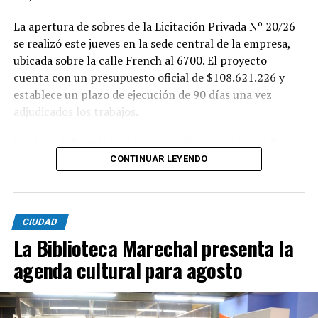
La apertura de sobres de la Licitación Privada Nº 20/26
se realizó este jueves en la sede central de la empresa,
ubicada sobre la calle French al 6700. El proyecto
cuenta con un presupuesto oficial de $108.621.226 y
establece un plazo de ejecución de 90 días una vez
adjudicados los trabajos.
Según se informó, las tareas previstas para la red de
agua potable incluyen la colocación de unos 355 metros
CONTINUAR LEYENDO
de cañerías de PVC, la instalación de válvulas y la
ejecución de 29 conexiones domiciliarias. Los trabajos se
desarrollarán en distintos sectores comprendidos por
CIUDAD
las calles Pehuajó, Sicilia, Génova y Génova Bis.
La Biblioteca Marechal presenta la
En paralelo, la intervención contempla la extensión de
agenda cultural para agosto
la red cloacal mediante la instalación de 234 metros de
cañerías colectoras, la realización de 31 conexiones
domiciliarias y la construcción de seis bocas de registro.