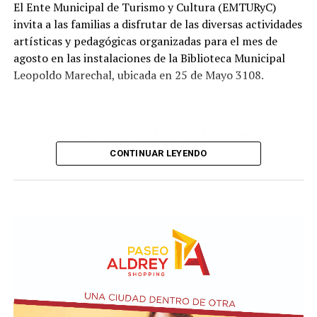
obra.
El Ente Municipal de Turismo y Cultura (EMTURyC)
invita a las familias a disfrutar de las diversas actividades
artísticas y pedagógicas organizadas para el mes de
agosto en las instalaciones de la Biblioteca Municipal
Leopoldo Marechal, ubicada en 25 de Mayo 3108.
La agenda comienza con la Muestra de Arte “Sábados
Culturales”, a cargo del grupo Cul Mardel, que se podrá
CONTINUAR LEYENDO
visitar del 3 al 14 de agosto de manera gratuita.
Asimismo, se realizará el Taller de Escritura Expresiva
coordinado por Sandra López Maidana, los miércoles de
10 a 12 en la Biblioteca de Autores Marplatenses,
ubicada en el primer piso del edificio.
Actividades en el marco del Mes de la Niñez
En relación al Ciclo Mes de la Niñez, este viernes 7 de