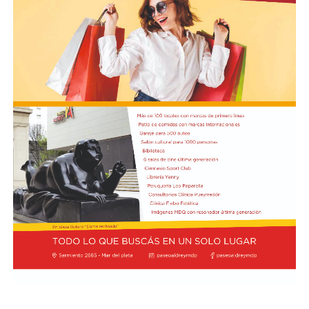
agosto a las 17:30 se presentarán “Los cuentos de
Charo” y la narración de poesías populares infantiles a
cargo de María del Rosario Gerez Martínez.
En tanto, el viernes 21 a las 17:30 se desarrollará “El
Cerebro Mágico: construyendo preguntas, respuestas y
circuitos”, a cargo de María Paula Algote. Se trata de un
taller práctico de arte, ciencia y tecnología en el que al
finalizar cada participante se lleva su propia creación
terminada. Es una actividad arancelada (incluye
materiales) destinada a niños a partir de los 6 años.
Los participantes menores de 8 años deberán asistir
acompañados por una persona adulta (menores
asistentes $12.000 y adulto acompañante $5.000). Las
entradas están disponibles en la boletería de lunes a
viernes de 14 a 19.
Asimismo, el viernes 28 a las 17:30 se realizará “Arco Iris