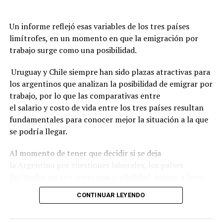
Un informe reflejó esas variables de los tres países
limítrofes, en un momento en que la emigración por
trabajo surge como una posibilidad.
Uruguay y Chile siempre han sido plazas atractivas para
los argentinos que analizan la posibilidad de emigrar por
trabajo, por lo que las comparativas entre
el salario y costo de vida entre los tres países resultan
fundamentales para conocer mejor la situación a la que
se podría llegar.
Al momento de tener que decidir si se deja
la Argentina por cuestiones laborales, los países
limítrofes surgen como una posibilidad: juegan a favor
la cercanía geográfica, el idioma compartido,
CONTINUAR LEYENDO
la estabilidad económica y los indicadores de seguridad
ciudadana.