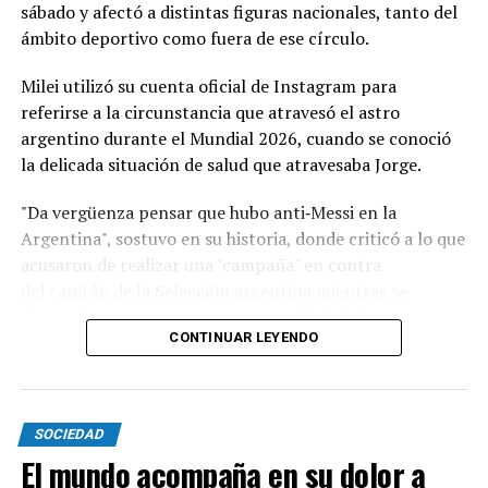
chilenos.
sábado y afectó a distintas figuras nacionales, tanto del
ámbito deportivo como fuera de ese círculo.
Remuneración por ocupación
Milei utilizó su cuenta oficial de Instagram para
El relevamiento aporta información sobre los
salarios
referirse a la circunstancia que atravesó el astro
de referencia
en cada país para distintos roles
argentino durante el Mundial 2026, cuando se conoció
laborales:
la delicada situación de salud que atravesaba Jorge.
Operario industrial:
1.500.000 pesos argentinos;
"Da vergüenza pensar que hubo anti‑Messi en la
27.000 pesos uruguayos; y 600.000 pesos
Argentina", sostuvo en su historia, donde criticó a lo que
chilenos.
acusaron de realizar una "campaña" en contra
del capitán de la Selección argentina mientras se
Empleado administrativo:
1.800.000 pesos
disputaba la máxima competición del fútbol.
argentinos; 35.000 pesos uruguayos; y 590.300
CONTINUAR LEYENDO
pesos chilenos.
Programador Junior:
1.800.000 pesos
argentinos; 60.000 pesos uruguayos; y 945.900
pesos chilenos.
SOCIEDAD
El mundo acompaña en su dolor a
Al respecto, el informe aclara que estos valores son de