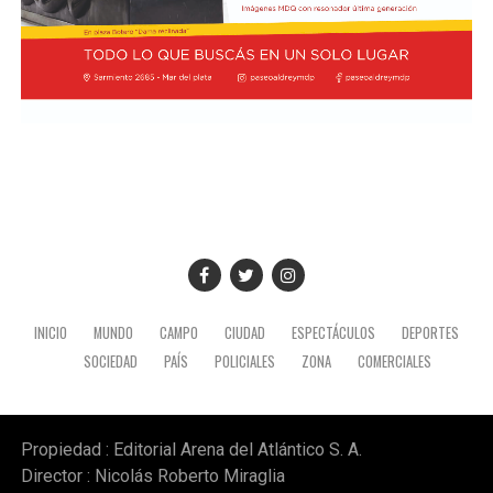
El presidente viajó acompañado por una comitiva
integrada por el canciller Pablo Quirno y la secretaria
general de la Presidencia, Karina Milei.
La actividad formó parte de la agenda oficial del
mandatario en territorio peruano, donde también
mantuvo encuentros institucionales con autoridades
locales.
INICIO
MUNDO
CAMPO
CIUDAD
ESPECTÁCULOS
DEPORTES
SOCIEDAD
PAÍS
POLICIALES
ZONA
COMERCIALES
Propiedad : Editorial Arena del Atlántico S. A.
Director : Nicolás Roberto Miraglia