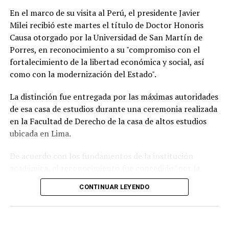
En el marco de su visita al Perú, el presidente Javier
Milei recibió este martes el título de Doctor Honoris
Causa otorgado por la Universidad de San Martín de
Porres, en reconocimiento a su "compromiso con el
fortalecimiento de la libertad económica y social, así
Según la reconstrucción realizada por los
como con la modernización del Estado".
investigadores, Pepa había pasado la noche del lunes en
Maldonado y luego se había ido hacia Punta del Este.
La distinción fue entregada por las máximas autoridades
de esa casa de estudios durante una ceremonia realizada
Un chofer de ómnibus aportó información clave al
en la Facultad de Derecho de la casa de altos estudios
recordar que la había trasladado y permitió a los
ubicada en Lima.
investigadores seguir sus últimos movimientos.
De acuerdo con los fundamentos de la institución
Uno de los momentos que más llamó la atención
académica, el reconocimiento fue concedido "por la
durante la búsqueda fue el relato de una tía de la joven,
defensa de las ideas de la libertad" que impulsa el
quien contó que Pepa había sido vista en una situación
CONTINUAR LEYENDO
mandatario argentino y "por las reformas orientadas a
extraña antes de desaparecer.
la modernización del Estado" implementadas desde el
inicio de su gestión.
Según relató, la Policía llegó a pensar que podía estar