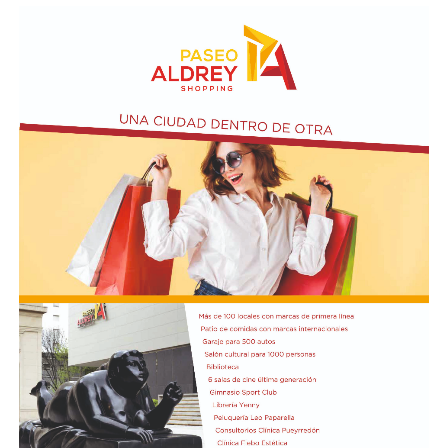
atravesando un episodio de confusión o delirio, aunque
la familia aseguró que no encontraba una explicación
para lo ocurrido.
La investigación intenta ahora determinar qué sucedió
durante las últimas horas de la joven. Las autoridades
trabajan con las imágenes de las cámaras de seguridad y
los testimonios de las personas que tuvieron algún
contacto con ella antes del terrible desenlace.
El presidente Javier Milei recibió el título de Doctor
Honoris Cau
sa.
Previamente, Milei participó del acto de juramentación
y toma de mando de la presidenta de Perú, Keiko
Fujimori, realizado en el Congreso de ese país, en el
marco de su visita oficial a Lima.