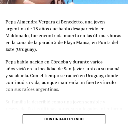
con daños visibles antes de autorizar el regreso de los
vecinos, mientras se aseguraba que las estructuras no
presentaran peligro inminente para quienes viven en la
Pepa Almendra Vergara di Benedetto, una joven
zona.
argentina de 18 años que había desaparecido en
El ministro de Protección Civil, Nello Musumeci, advirtió
Maldonado, fue encontrada muerta en las últimas horas
sobre la continuidad de la actividad sísmica y señaló que
en la zona de la parada 5 de Playa Mansa, en Punta del
“nuevos eventos de magnitud superior a 3 podrían
Este (Uruguay).
seguir produciéndose”. La declaración dejó en alerta a
Pepa había nacido en Córdoba y durante varios
las autoridades locales, que mantienen el monitoreo
años vivió en la localidad de San Javier junto a su mamá
para detectar réplicas y coordinar asistencia donde haga
y su abuela. Con el tiempo se radicó en Uruguay, donde
falta.
continuó su vida, aunque mantenía un fuerte vínculo
con sus raíces argentinas.
El episodio ocurrió en los Campos Flégreos, una extensa
Su familia la describió como una joven sensible y
caldera volcánica considerada la más grande de Europa,
reservada. En las últimas horas, sus allegados intentaron
un sector muy vigilado por su actividad subterránea. El
reconstruir qué pasó durante el lunes, cuando perdieron
INGV confirmó los datos del sismo y la poca
CONTINUAR LEYENDO
contacto con ella y comenzó una búsqueda que terminó
profundidad, factores que explican por qué el terremoto