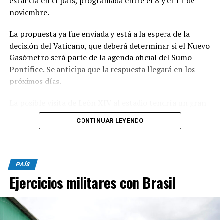
estancia en el país, programada entre el 8 y el 11 de
noviembre.
La propuesta ya fue enviada y está a la espera de la
decisión del Vaticano, que deberá determinar si el Nuevo
Gasómetro será parte de la agenda oficial del Sumo
Pontífice. Se anticipa que la respuesta llegará en los
próximos días.
La posible visita de León XIV al estadio tendría un gran
significado simbólico para San Lorenzo, dado el
CONTINUAR LEYENDO
histórico vínculo entre la institución y la Iglesia
Católica.
El club fue fundado por el padre Lorenzo Massa y
PAÍS
mantiene una conexión cercana con Jorge Bergoglio,
Ejercicios militares con Brasil
conocido hincha y uno de los socios más representativos
del Ciclón.
Además, León XIV, como sucesor de Francisco, podría