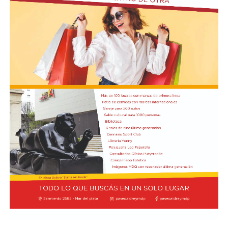
y evitar la brecha de exclusión.
En Magnifica Humanitas, León XIV plantea un Estado
presente, capaz de orientar la economía hacia el bien
común. Reivindica la dignidad inalienable de las
personas en situación de vulnerabilidad o exclusión y
promueve la cultura de la negociación y el diálogo
fraterno.
“El Santo Padre León XIV realizará un Viaje Apostólico
a Uruguay, Argentina y Perú del 6 al 17 de noviembre
2026, aceptando la invitación de los Jefes de Estado y de
las autoridades eclesiásticas de esos respectivos países”,
confirmó la noticia mundial el director de la Sala de
Prensa de Santa Sede, Matteo Bruni, como publicó el
sitio Vatican News.
La agenda del Papa en la región comenzará en Uruguay