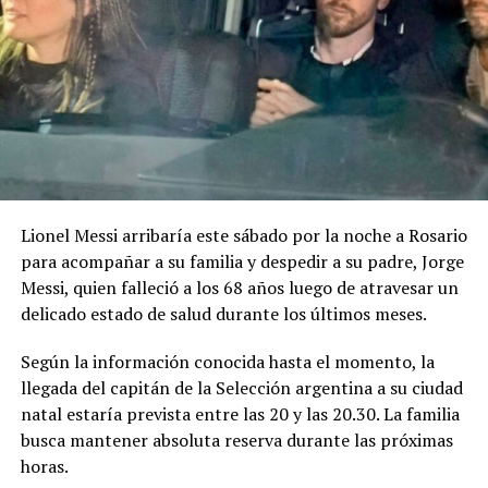
lenguas originarias de manera complementaria.
Uno de los puntos particulares del concurso es que las
bases contemplan expresamente el uso de inteligencia
artificial generativa. Sin embargo, las herramientas
podrán utilizarse solamente como apoyo auxiliar en
determinados procesos.
Lionel Messi arribaría este sábado por la noche a Rosario
La IA podrá intervenir en la edición, mezcla o
para acompañar a su familia y despedir a su padre, Jorge
masterización del audio, en tareas técnicas de
Messi, quien falleció a los 68 años luego de atravesar un
producción y en la generación de acompañamientos
delicado estado de salud durante los últimos meses.
instrumentales utilizados como maquetación. En todos
los casos, la línea melódica principal, la armonía base y
Según la información conocida hasta el momento, la
la estructura de la canción deberán ser de creación
llegada del capitán de la Selección argentina a su ciudad
íntegramente humana.
natal estaría prevista entre las 20 y las 20.30. La familia
busca mantener absoluta reserva durante las próximas
No estará permitido utilizar inteligencia artificial para
horas.
generar total o sustancialmente la letra o la