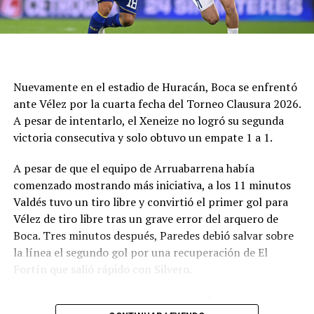
La necesidad hizo que Círculo no pudiera defenderse
tanto con la pelota y sufrió por una desventaja corta,
más que por la búsqueda del rival. Y el pitazo final fue
un festejo de desahogo, un objetivo cumplido y ahora a
buscar algo en dos fechas como visitante, frente a
Nuevamente en el estadio de Huracán, Boca se enfrentó
Deportivo Rincón el miércoles y luego en San Luis ante
ante Vélez por la cuarta fecha del Torneo Clausura 2026.
Juventud Unida Universitario.
A pesar de intentarlo, el Xeneize no logró su segunda
victoria consecutiva y solo obtuvo un empate 1 a 1.
Síntesis
A pesar de que el equipo de Arruabarrena había
Círculo Deportivo (1): Pedro Fernández; Julián Vílchez,
comenzado mostrando más iniciativa, a los 11 minutos
Facundo Rojas, Jano Martínez y Rodrigo Torres; Joaquín
Valdés tuvo un tiro libre y convirtió el primer gol para
Bassani, Francisco Grahl, Ramiro Banchio y Marco
Vélez de tiro libre tras un grave error del arquero de
Campagnaro; Rodrigo Juárez y Vicente Barberini. DT:
Boca. Tres minutos después, Paredes debió salvar sobre
Duilio Botella.
la línea el segundo gol por una recuperación de El
Fortín que salió rápido con Silvero.
Cambios: ST 13' Simón Buscaglia por Barberini, 19'
Leandro Piñeyro por Banchio y 35' Martín Gómez,
Ante la situación para el equipo de La Boca, buscaron
Branco Castelli y Ciro Rius por Torres, Campagnaro y