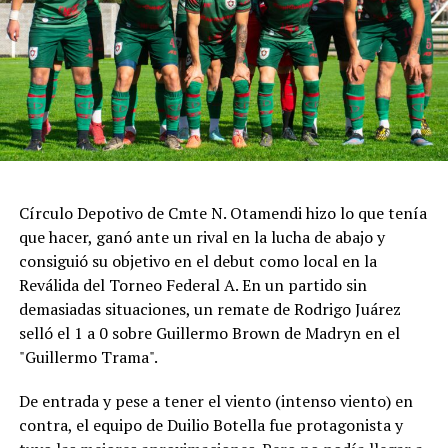
https://twitter.com/SuperTC2000/status/208650012993927
La primera parte de la carrera estuvo marcada por un
choque que involucró al piloto de Corsi Sport; aunque
pudo salir por sus propios medios, se lo vio muy dolorido
después del impacto. Tras el relanzamiento, Marcelo
Ciarrocchi se adueñó de la punta, seguido por Ponce de
León y Morillo. A quince minutos del final, Ciarrocchi
continuaba al frente, mientras Facundo Aldrighetti,
Círculo Depotivo de Cmte N. Otamendi hizo lo que tenía
autor de la pole position, marchaba sexto y Matías Rossi
que hacer, ganó ante un rival en la lucha de abajo y
séptimo.
consiguió su objetivo en el debut como local en la
Poco después los comisarios deportivos abrieron una
Reválida del Torneo Federal A. En un partido sin
investigación por un posible arranque en falso de
demasiadas situaciones, un remate de Rodrigo Juárez
Ciarrocchi y finalmente le aplicaron una penalización de
selló el 1 a 0 sobre Guillermo Brown de Madryn en el
pase y siga por boxes.
"Guillermo Trama".
La sanción cambió el desarrollo de la final: cuando
De entrada y pese a tener el viento (intenso viento) en
Ciarrocchi ingresó a cumplirla, Ponce de León heredó la
contra, el equipo de Duilio Botella fue protagonista y
punta, con Vivian segundo y Morillo tercero. En los