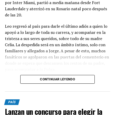
por Inter Miami, partió a media mañana desde Fort
Lauderdale y aterrizó en su Rosario natal poco después
de las 20.
Leo regresó al país para darle el último adiós a quien lo
apoyó a lo largo de toda su carrera, y acompañar en la
tristeza a sus seres queridos, sobre todo de su madre
Celia. La despedida será en un ámbito íntimo, solo con
familiares y allegados a Jorge. A pesar de esto, muchos
fanáticos se agolparon en las puertas del cementerio en
donde se espera que descansen los restos de su padre,
para acompañar a la Pulga.
CONTINUAR LEYENDO
Luego de la ceremonia, Messi emprenderá su regreso a
Miami, aunque desde el club no piensan apresurarlo.
Esta noche se perfilaba como titular ante Rayados de
Monterrey, por la fase de grupos de la Leagues Cup,
PAÍS
pero fue desafectado.
Lanzan un concurso para elegir la