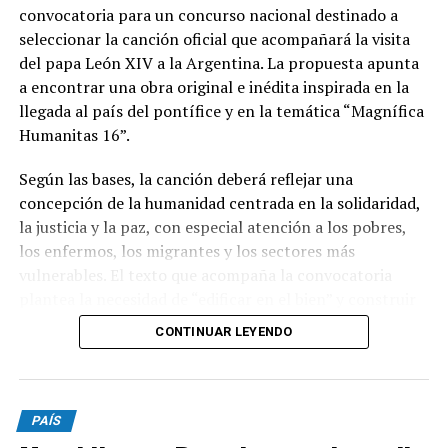
convocatoria para un concurso nacional destinado a
seleccionar la canción oficial que acompañará la visita
del papa León XIV a la Argentina. La propuesta apunta
a encontrar una obra original e inédita inspirada en la
llegada al país del pontífice y en la temática “Magnífica
Humanitas 16”.
Según las bases, la canción deberá reflejar una
concepción de la humanidad centrada en la solidaridad,
la justicia y la paz, con especial atención a los pobres,
los enfermos, los migrantes y los sectores más
vulnerables. El texto que acompaña la convocatoria
plantea la necesidad de “edificar en el bien” y construir
una sociedad donde el ser humano ocupe un lugar
CONTINUAR LEYENDO
central.
Podrán participar argentinos mayores de 18 años, tanto
PAÍS
de manera individual como grupal. Las canciones