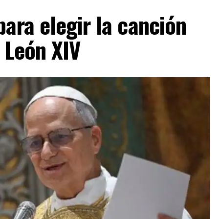
simo, atravesó a todo el ambiente de la pelota.
ara elegir la canción
e León XIV