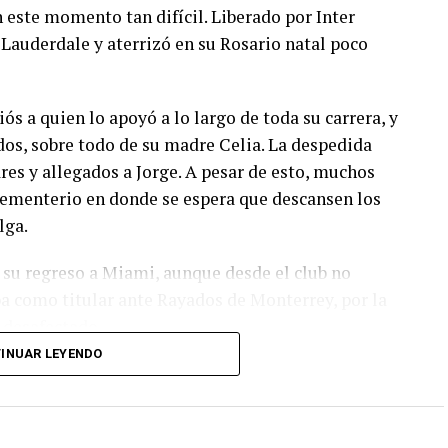
n este momento tan difícil. Liberado por Inter
Lauderdale y aterrizó en su Rosario natal poco
iós a quien lo apoyó a lo largo de toda su carrera, y
dos, sobre todo de su madre Celia. La despedida
res y allegados a Jorge. A pesar de esto, muchos
 cementerio en donde se espera que descansen los
lga.
su regreso a Miami, aunque desde el club no
ba como titular ante Rayados de Monterrey, por la
 desafectado.
INUAR LEYENDO
capitán de la Selección y su familia recibieron
l fútbol mundial: mensajes de Barcelona, Real
well’s. La pérdida de su padre, hombre clave en su