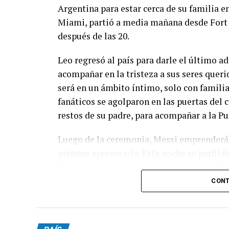
Argentina para estar cerca de su familia e
Miami, partió a media mañana desde Fort 
después de las 20.
Leo regresó al país para darle el último ad
acompañar en la tristeza a sus seres queri
será en un ámbito íntimo, solo con familia
fanáticos se agolparon en las puertas del
restos de su padre, para acompañar a la Pu
Luego de la ceremonia, Messi emprenderá 
piensan apresurarlo. Esta noche se perfila
fase de grupos de la Leagues Cup, pero fue
CONT
Desde las primeras horas de la mañana, el 
innumerables muestras de cariño de todo e
Madrid, y también de Rosario Central y Ne