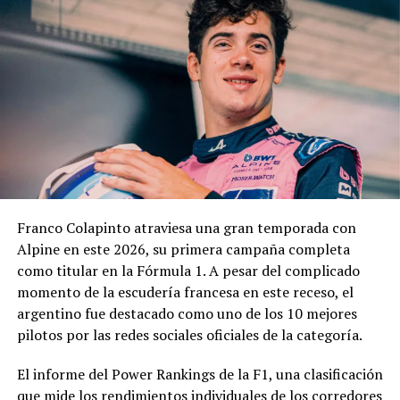
Contaduría General y la Dirección General de
Contrataciones, áreas que deberán elaborar un informe
técnico, jurídico y contable antes de que la
administración municipal adopte una definición sobre el
pedido.
En los fundamentos de la resolución se señala que la
complejidad y trascendencia de la solicitud hacen
necesario un estudio integral de la documentación
presentada, especialmente por tratarse de una
Franco Colapinto atraviesa una gran temporada con
modificación vinculada a la composición societaria de la
Alpine en este 2026, su primera campaña completa
empresa que obtuvo la concesión.
como titular en la Fórmula 1. A pesar del complicado
momento de la escudería francesa en este receso, el
La novedad se conoce mientras la concesión del Minella
argentino fue destacado como uno de los 10 mejores
continúa envuelta en una delicadísima situación
pilotos por las redes sociales oficiales de la categoría.
jurídica. El proceso mediante el cual Minella Stadium
resultó adjudicataria es objeto de una investigación que
El informe del Power Rankings de la F1, una clasificación
busca determinar si existieron irregularidades en la
que mide los rendimientos individuales de los corredores
licitación impulsada por el Municipio.