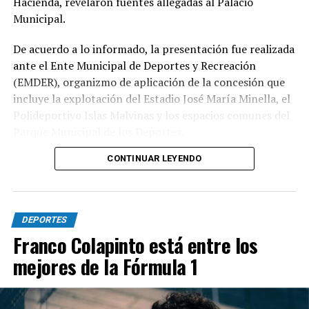
Hacienda, revelaron fuentes allegadas al Palacio
Municipal.
De acuerdo a lo informado, la presentación fue realizada
ante el Ente Municipal de Deportes y Recreación
(EMDER), organizmo de aplicación de la concesión que
incluye la explotación del Estadio José María Minella, el
Polideportivo Islas Malvinas y los espacios comunes del
Parque Municipal de los Deportes.
CONTINUAR LEYENDO
A tal efecto, el secretario Legal, Técnico y de
Hacienda, Mauro Martinelli dispuso la creación de una
Comisión ad hoc que tendrá la responsabilidad de
analizar la documentación presentada por la
DEPORTES
concesionaria y determinar si la operación se ajusta a las
Franco Colapinto está entre los
exigencias previstas en el contrato y en la normativa
mejores de la Fórmula 1
vigente.
El cuerpo estará integrado por representantes del
EMDER, la Dirección General Legal y Técnica, la