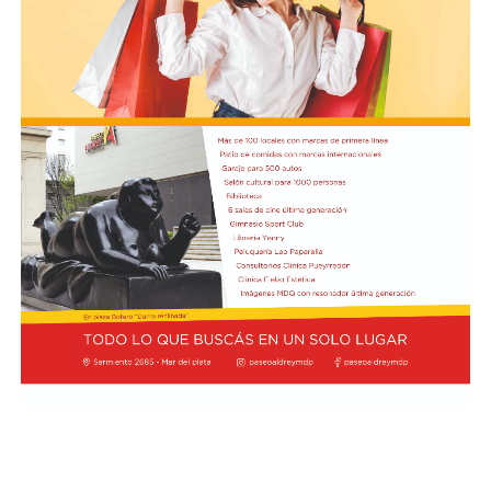
Cómo funciona el Power Ranking de la Fórmula 1
Esta clasificación funciona a través de un panel de cinco
expertos que luego de cada Gran Premio de la F1 asigna
una calificación individual a cada piloto según su
actuación a lo largo de todo el fin de semana, por lo que
incluye también la clasificación previa y, en caso de
tener, las carreras sprint.
Este análisis tiene la premisa de dejar de lado el
potencial del auto en la calificación de los pilotos, por lo
que se promedian los puntajes de los jueces para