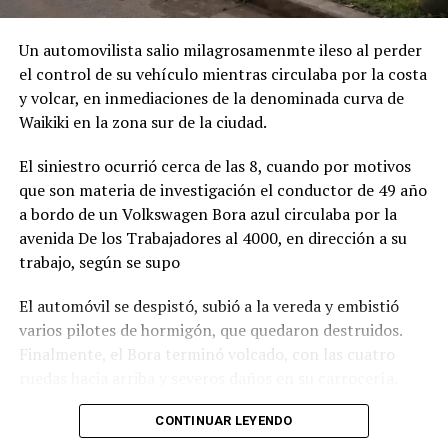
Un automovilista salio milagrosamenmte ileso al perder
el control de su vehículo mientras circulaba por la costa
y volcar, en inmediaciones de la denominada curva de
Waikiki en la zona sur de la ciudad.
El siniestro ocurrió cerca de las 8, cuando por motivos
que son materia de investigación el conductor de 49 año
a bordo de un Volkswagen Bora azul circulaba por la
avenida De los Trabajadores al 4000, en dirección a su
trabajo, según se supo
El automóvil se despistó, subió a la vereda y embistió
varios pilotes de hormigón, que quedaron destruidos.
Finalmente, el Bora terminó volcado, con las cuatro
ruedas hacia arriba y severos daños en su carrocería.
Ante el violento impacto, personal médico, Defensa
CONTINUAR LEYENDO
Civil, Tránsito y efectivos policiales realizaron un