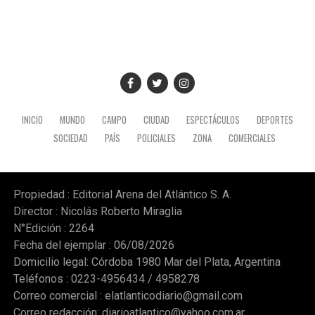
INICIO
MUNDO
CAMPO
CIUDAD
ESPECTÁCULOS
DEPORTES
SOCIEDAD
PAÍS
POLICIALES
ZONA
COMERCIALES
Propiedad : Editorial Arena del Atlántico S. A.
Director : Nicolás Roberto Miraglia
N°Edición : 2264
Fecha del ejemplar : 06/08/2026
Domicilio legal: Córdoba 1980 Mar del Plata, Argentina
Teléfonos : 0223-4956434 / 4958278
Correo comercial :
elatlanticodiario@gmail.com
Correo redacción:
diarioatlantico@yahoo.com.ar