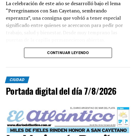
La celebración de este año se desarrolló bajo el lema
“Peregrinamos con San Cayetano, sembrando
esperanza”, una consigna que volvió a tener especial
significado entre quienes se acercaron para pedir por
trabajo, salud y bienestar. Desde muy temprano las
puertas de la capilla permanecieron abiertas.
La imagen del santo salió del santuario de Moreno al
CONTINUAR LEYENDO
6700 y fue acompañada por una multitud que recorrió
las calles del barrio. Grandes, jóvenes y niños y fieles se
sumaron al recorrido con banderas, espigas y distintas
CIUDAD
expresiones de fe.
Portada digital del día 7/8/2026
En paralelo, distintos gremios y organizaciones sociales
se sumaron bajo las consignas de paz, pan, tierra, techo
y trabajo, para visibilizar la situación de trabajadores y
desocupados.