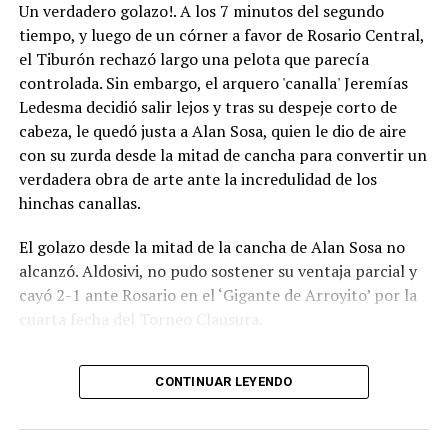
Un verdadero golazo!. A los 7 minutos del segundo
“Asimismo, las banderas de las instalaciones de la AFA
tiempo, y luego de un córner a favor de Rosario Central,
ondearan a media asta, en señal de duelo, hasta el
el Tiburón rechazó largo una pelota que parecía
viernes 14 de agosto próximo”.
controlada. Sin embargo, el arquero 'canalla' Jeremías
Ledesma decidió salir lejos y tras su despeje corto de
“En este momento de inmensa tristeza, el presidente
cabeza, le quedó justa a Alan Sosa, quien le dio de aire
Claudio Tapia, los miembros del Comité Ejecutivo y toda
con su zurda desde la mitad de cancha para convertir un
la familia del fútbol argentino acompañan a Lionel, a sus
verdadera obra de arte ante la incredulidad de los
hermanos, familiares y seres queridos, haciéndoles llegar
hinchas canallas.
sus más sinceras condolencias y todo su afecto”.
El golazo desde la mitad de la cancha de Alan Sosa no
La noticia impactó en distintos ámbitos del fútbol
alcanzó. Aldosivi, no pudo sostener su ventaja parcial y
argentino: Newell’s, Rosario Central, River, Barracas
cayó 2-1 ante Rosario en el ‘Gigante de Arroyito’ por la
Central y Defensa y Justicia fueron algunas de las
cuarta fecha del Torneo Clausura.
instituciones del fútbol nacional que hicieron expresivas
publicaciones no solo para demostrar sus condolencias
Foto Alan Sosa festeja su golazo en el Gigante de
por la muerte de Jorge, sino también para enviar su
CONTINUAR LEYENDO
Arroyito. Fotobaires
apoyo a Lionel y a toda su familia en este momento de
profundo dolor.