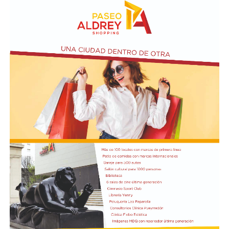
exigencias previstas en el contrato y en la normativa
vigente.
El cuerpo estará integrado por representantes del
EMDER, la Dirección General Legal y Técnica, la
Contaduría General y la Dirección General de
Contrataciones, áreas que deberán elaborar un informe
técnico, jurídico y contable antes de que la
administración municipal adopte una definición sobre el
pedido.
En los fundamentos de la resolución se señala que la
complejidad y trascendencia de la solicitud hacen
necesario un estudio integral de la documentación
presentada, especialmente por tratarse de una
modificación vinculada a la composición societaria de la
empresa que obtuvo la concesión.
La novedad se conoce mientras la concesión del Minella