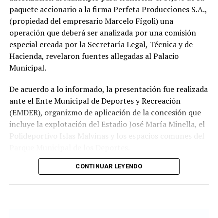
paquete accionario a la firma Perfeta Producciones S.A.,
(propiedad del empresario Marcelo Fígoli) una
operación que deberá ser analizada por una comisión
especial creada por la Secretaría Legal, Técnica y de
Hacienda, revelaron fuentes allegadas al Palacio
Municipal.
De acuerdo a lo informado, la presentación fue realizada
ante el Ente Municipal de Deportes y Recreación
(EMDER), organizmo de aplicación de la concesión que
incluye la explotación del Estadio José María Minella, el
Polideportivo Islas Malvinas y los espacios comunes del
Parque Municipal de los Deportes.
CONTINUAR LEYENDO
A tal efecto, el secretario Legal, Técnico y de
Hacienda, Mauro Martinelli dispuso la creación de una
Comisión ad hoc que tendrá la responsabilidad de
analizar la documentación presentada por la
concesionaria y determinar si la operación se ajusta a las