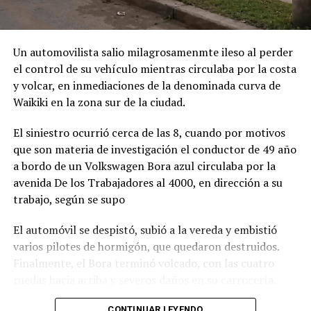
Un automovilista salio milagrosamenmte ileso al perder
el control de su vehículo mientras circulaba por la costa
y volcar, en inmediaciones de la denominada curva de
Waikiki en la zona sur de la ciudad.
El siniestro ocurrió cerca de las 8, cuando por motivos
que son materia de investigación el conductor de 49 año
a bordo de un Volkswagen Bora azul circulaba por la
avenida De los Trabajadores al 4000, en dirección a su
trabajo, según se supo
El automóvil se despistó, subió a la vereda y embistió
varios pilotes de hormigón, que quedaron destruidos.
Finalmente, el Bora terminó volcado, con las cuatro
ruedas hacia arriba y severos daños en su carrocería.
Ante el violento impacto, personal médico, Defensa
CONTINUAR LEYENDO