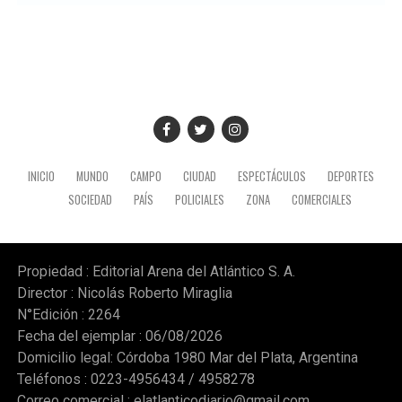
INICIO
MUNDO
CAMPO
CIUDAD
ESPECTÁCULOS
DEPORTES
SOCIEDAD
PAÍS
POLICIALES
ZONA
COMERCIALES
Propiedad : Editorial Arena del Atlántico S. A.
Director : Nicolás Roberto Miraglia
N°Edición : 2264
Fecha del ejemplar : 06/08/2026
Domicilio legal: Córdoba 1980 Mar del Plata, Argentina
Teléfonos : 0223-4956434 / 4958278
Correo comercial :
elatlanticodiario@gmail.com