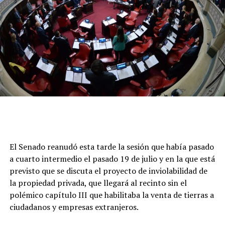
común. Reivindica la dignidad inalienable de las
personas en situación de vulnerabilidad o exclusión y
promueve la cultura de la negociación y el diálogo
fraterno.
“El Santo Padre León XIV realizará un Viaje Apostólico
a Uruguay, Argentina y Perú del 6 al 17 de noviembre
2026, aceptando la invitación de los Jefes de Estado y de
las autoridades eclesiásticas de esos respectivos países”,
confirmó la noticia mundial el director de la Sala de
El Senado reanudó esta tarde la sesión que había pasado
Prensa de Santa Sede, Matteo Bruni, como publicó el
a cuarto intermedio el pasado 19 de julio y en la que está
sitio Vatican News.
previsto que se discuta el proyecto de inviolabilidad de
La agenda del Papa en la región comenzará en Uruguay
la propiedad privada, que llegará al recinto sin el
con visitas a Montevideo, Paysandú y Florida del 6 al 8
polémico capítulo III que habilitaba la venta de tierras a
de noviembre.
ciudadanos y empresas extranjeros.