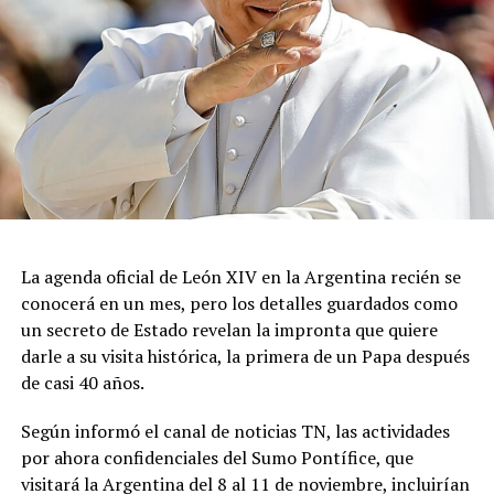
La autorización militar ocurre en un contexto de
fricción diplomática originada por las declaraciones
de Javier Milei hacia su par brasileño, Lula da Silva. Esta
situación derivó en el retiro del embajador brasileño en
Buenos Aires, Julio Bitelli.
Desde el Palacio del Planalto, el canciller Mauro
Vieira calificó los insultos del mandatario argentino
como "graves e inaceptables". Por su parte, Brasil decidió
reducir su representación en el país al nivel de
La agenda oficial de León XIV en la Argentina recién se
encargado de negocios.
conocerá en un mes, pero los detalles guardados como
un secreto de Estado revelan la impronta que quiere
Pese a que Milei ratificó sus críticas calificando a Lula de
darle a su visita histórica, la primera de un Papa después
"corrupto", desde la Cancillería argentina intentan
de casi 40 años.
preservar la relación institucional. El canciller Pablo
Quirno calificó de "lamentable" la decisión de Brasil de
Según informó el canal de noticias TN, las actividades
bajar el nivel de su representación.
por ahora confidenciales del Sumo Pontífice, que
visitará la Argentina del 8 al 11 de noviembre, incluirían