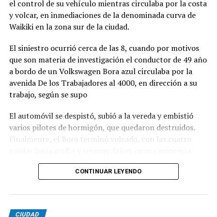
el control de su vehículo mientras circulaba por la costa
y volcar, en inmediaciones de la denominada curva de
Waikiki en la zona sur de la ciudad.
El siniestro ocurrió cerca de las 8, cuando por motivos
que son materia de investigación el conductor de 49 año
a bordo de un Volkswagen Bora azul circulaba por la
avenida De los Trabajadores al 4000, en dirección a su
trabajo, según se supo
El automóvil se despistó, subió a la vereda y embistió
varios pilotes de hormigón, que quedaron destruidos.
Finalmente, el Bora terminó volcado, con las cuatro
ruedas hacia arriba y severos daños en su carrocería.
Ante el violento impacto, personal médico, Defensa
CONTINUAR LEYENDO
Civil, Tránsito y efectivos policiales realizaron un
importabnte ioperativo en el lugar. Al llegar,
constataron que el conductor, había logrado salir del
CIUDAD