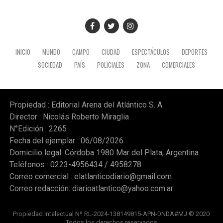
INICIO
MUNDO
CAMPO
CIUDAD
ESPECTÁCULOS
DEPORTES
SOCIEDAD
PAÍS
POLICIALES
ZONA
COMERCIALES
Propiedad : Editorial Arena del Atlántico S. A.
Director : Nicolás Roberto Miraglia
N°Edición : 2265
Fecha del ejemplar : 06/08/2026
Domicilio legal: Córdoba 1980 Mar del Plata, Argentina
Teléfonos : 0223-4956434 / 4958278
Correo comercial :
elatlanticodiario@gmail.com
Correo redacción:
diarioatlantico@yahoo.com.ar
Propiedad Intelectual Nº RL-2024-138149815-APN-DNDA#MJ © 2020
Todos los derechos reservados