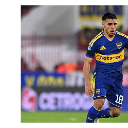
desventaja corta, más que por la búsqueda de
desahogo, un objetivo cumplido y ahora a b
Deportivo Rincón el miércoles y luego en 
Síntesis
Círculo Deportivo (1): Pedro Fernández; Ju
Rodrigo Torres; Joaquín Bassani, Francis
Rodrigo Juárez y Vicente Barberini. DT: Du
Cambios: ST 13' Simón Buscaglia por Barbe
Gómez, Branco Castelli y Ciro Rius por To
Guillermo Brown (0): Agustín Grinovero; 
Emanuel Moreno; Branco Mera, Alejandro C
Ignacio Zapulla y Patricio Cucchi. DT: Cris
Cambios: ST 17' Vito Esmay por Mera, 24' E