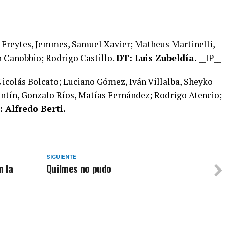
o Freytes, Jemmes, Samuel Xavier; Matheus Martinelli,
n Canobbio; Rodrigo Castillo.
DT: Luis Zubeldía.
__IP__
Nicolás Bolcato; Luciano Gómez, Iván Villalba, Sheyko
entín, Gonzalo Ríos, Matías Fernández; Rodrigo Atencio;
 Alfredo Berti.
SIGUIENTE
n la
Quilmes no pudo