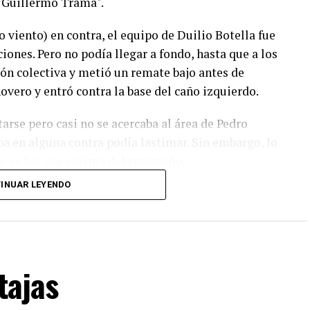
"Guillermo Trama".
o viento) en contra, el equipo de Duilio Botella fue
ones. Pero no podía llegar a fondo, hasta que a los
ión colectiva y metió un remate bajo antes de
inovero y entró contra la base del caño izquierdo.
tarse pero casi no se acercaba al área de Pedro
aba en alguna contra podía lastimar. Sin embargo, lo
e se fue por encima del travesaño.
INUAR LEYENDO
 La más clara fue para Círculo en una gran
 del gol, tocó por encima del arquero que reaccionó
allá de necesitar la igualda, los sureños querían
cabezazo de Cucchi que controló con esfuerzo
tajas
efenderse tanto con la pelota y sufrió por una