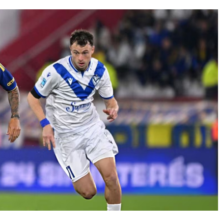
l rival. Y el pitazo final fue un festejo de
uscar algo en dos fechas como visitante, frente a
San Luis ante Juventud Unida Universitario.
lián Vílchez, Facundo Rojas, Jano Martínez y
co Grahl, Ramiro Banchio y Marco Campagnaro;
ilio Botella.
rini, 19' Leandro Piñeyro por Banchio y 35' Martín
rres, Campagnaro y Juárez.
Mateo Conde, Renzo Paparelli, Rodrigo Díaz y
hiavetto, Martín Rivero y Ezequiel Goiburu;
tian Corrales.
lías Ayala y Iván Bravo por Zapulla y Goiburu, y 34'