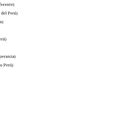
ferente)
 del Perú)
n)
erú)
speranza)
o Perú)