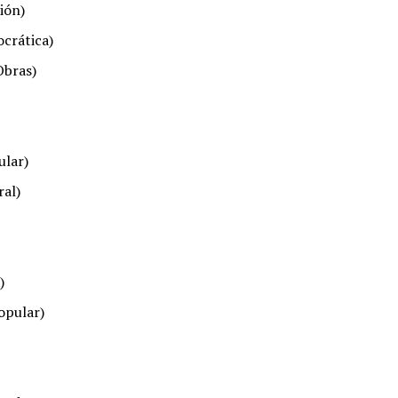
ión)
crática)
Obras)
ular)
al)
)
opular)