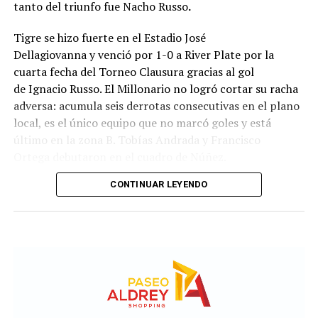
tanto del triunfo fue Nacho Russo
.
Tigre se hizo fuerte en el Estadio José
Dellagiovanna y venció por 1-0 a River Plate por la
cuarta fecha del Torneo Clausura gracias al gol
de Ignacio Russo. El Millonario no logró cortar su racha
adversa: acumula seis derrotas consecutivas en el plano
local, es el único equipo que no marcó goles y está
último en la zona B. Tobías Andrada y Francisco
Ortega debutaron en el cuadro de Núñez.
CONTINUAR LEYENDO
River monopolizó la posesión de la pelota a lo largo del
primer tiempo, aunque tuvo dificultades para
capitalizarlo en situaciones de peligro al no lograr un
circuito de pases fluido. El elenco comandado por Diego
Davove cedió terreno para golpear con ataques directos,
pero jugó lejos del arco defendido por Santiago Beltrán.
En medio de un desarrollo sin acciones de gol, el elenco
de Núñez pidió penal en una jugada en la que Ángel