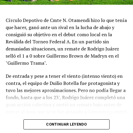
Círculo Depotivo de Cmte N. Otamendi hizo lo que tenía
que hacer, ganó ante un rival en la lucha de abajo y
consiguió su objetivo en el debut como local en la
Reválida del Torneo Federal A. En un partido sin
demasiadas situaciones, un remate de Rodrigo Juárez
selló el 1 a 0 sobre Guillermo Brown de Madryn en el
"Guillermo Trama".
De entrada y pese a tener el viento (intenso viento) en
contra, el equipo de Duilio Botella fue protagonista y
tuvo las mejores aproximaciones. Pero no podía llegar a
fondo, hasta que a los 23', Rodrigo Juárez completó una
gran acción colectiva y metió un remate bajo antes de
entrar al área, que se le fue alejando a Grinovero y entró
contra la base del caño izquierdo.
CONTINUAR LEYENDO
Con la desventaja, la visita intentó adelantarse pero casi