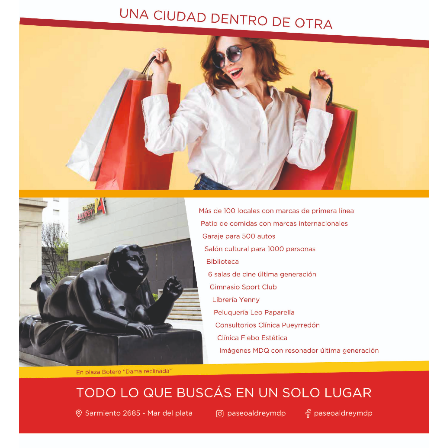
Correa cayó dentro del área tras una entrada por detrás
de Nahuel Banegas.
La tónica de la primera etapa se trasladó al
complemento. River se hizo cargo de manejar el balón
en campo rival y, pese a que logró ser más punzante en
algunas ofensivas, no pudo impacientar al
arquero Felipe Zenobio. Del otro lado,
el Matador continuó con su intento de pegar con
ataques directos. Cuando el desarrollo era lento y lejos
de los arcos, Tigre se adelantó en el marcador a los 35
minutos: Aníbal Moreno perdió la pelota en la mitad de
la cancha tras una presión de Jabes Saralegui y Nacho
Russo definió de forma perfecta al quedar mano a mano
contra Santiago Beltrán para estampar el 1-0.
Desde el arranque del segundo semestre, River quedó
eliminado de la Copa Argentina tras perder 3-1 contra
Aldosivi y cayó por 1-0 en el inicio del Clausura