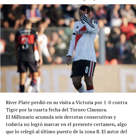
Cristian Corrales.
Torneo Clausura
En el comienzo de los segundos 45 minutos, Boca fue
Cambios: ST 17' Vito Esmay por Mera, 24' Elías Ayala y
más preciso y tuvo más posesión de la pelota que en el
Iván Bravo por Zapulla y Goiburu, y 34' Facundo Hang y
primer tiempo. Tras empatar el partido, intentó darlo
Luis Dezi por Cucchi y Díaz.
vuelta, aunque todavía no había podido hacerlo en el
Clausura 2026.
Goles: PT 23' Juárez (CD).
Árbitro: César Ceballo.
Estadio: "Guillermo Trama".
River Plate perdió en su visita a Victoria por 1-0 contra
Tigre por la cuarta fecha del Torneo Clausura.
El Millonario acumula seis derrotas consecutivas y
todavía no logró marcar en el presente certamen, algo
que lo relegó al último puesto de la zona B. El autor del