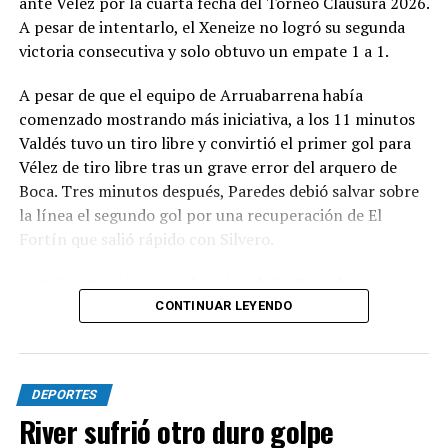
ante Vélez por la cuarta fecha del Torneo Clausura 2026.
Juventud Unida Universitario.
A pesar de intentarlo, el Xeneize no logró su segunda
victoria consecutiva y solo obtuvo un empate 1 a 1.
Síntesis
A pesar de que el equipo de Arruabarrena había
Círculo Deportivo (1): Pedro Fernández; Julián Vílchez,
comenzado mostrando más iniciativa, a los 11 minutos
Facundo Rojas, Jano Martínez y Rodrigo Torres; Joaquín
Valdés tuvo un tiro libre y convirtió el primer gol para
Bassani, Francisco Grahl, Ramiro Banchio y Marco
Vélez de tiro libre tras un grave error del arquero de
Campagnaro; Rodrigo Juárez y Vicente Barberini. DT:
Boca. Tres minutos después, Paredes debió salvar sobre
Duilio Botella.
la línea el segundo gol por una recuperación de El
Fortín que salió rápido con Silvero.
Cambios: ST 13' Simón Buscaglia por Barberini, 19'
Leandro Piñeyro por Banchio y 35' Martín Gómez,
Ante la situación para el equipo de La Boca, buscaron
Branco Castelli y Ciro Rius por Torres, Campagnaro y
terminar la primera parte con un empate. Fue así como
CONTINUAR LEYENDO
Juárez.
al llegar a los 38 minutos, Ascacibar apareció para
atrapar un rebote que había intentado Merentiel y darle
Guillermo Brown (0): Agustín Grinovero; Mateo Conde,
el 1 a 1 a su equipo. De esta forma, el entretiempo llegó
Renzo Paparelli, Rodrigo Díaz y Emanuel Moreno;
DEPORTES
con el empate.
Branco Mera, Alejandro Chiavetto, Martín Rivero y
River sufrió otro duro golpe
Ezequiel Goiburu; Ignacio Zapulla y Patricio Cucchi. DT:
Cómo fue el segundo tiempo entre Boca y Vélez en el